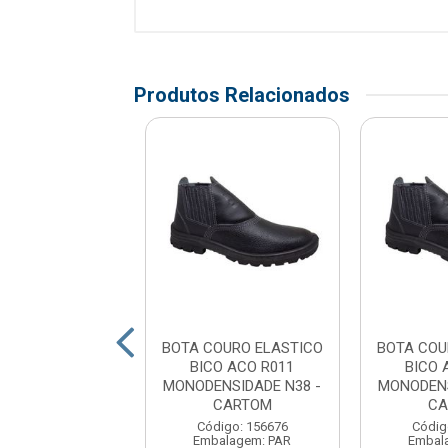
Produtos Relacionados
OURO ELASTICO
BOTA COURO ELASTICO
BOTA COU
 DE ACO N38 -
BICO ACO R011
BICO 
ARLUVAS
MONODENSIDADE N38 -
MONODENS
CARTOM
CA
digo: 161403
alagem: PAR
Código: 156676
Códig
Embalagem: PAR
Embal