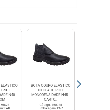
 ELASTICO
BOTA COURO ELASTICO
BOTA COURO E
O R011
BICO ACO R011
BICO ACO 
ADE N40 -
MONODENSIDADE N45 -
MONODENSIDAD
TOM
CARTO...
CARTO..
156678
Código: 160285
Código: 15
m: PAR
Embalagem: PAR
Embalagem: