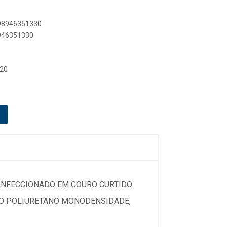
898946351330
8946351330
 20
CONFECCIONADO EM COURO CURTIDO
DO POLIURETANO MONODENSIDADE,