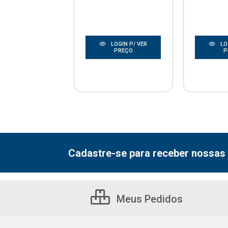
LOGIN P/ VER
LOGIN P/ VER
LO
PREÇO
PREÇO
P
Cadastre-se para receber nossas 
Meus Pedidos