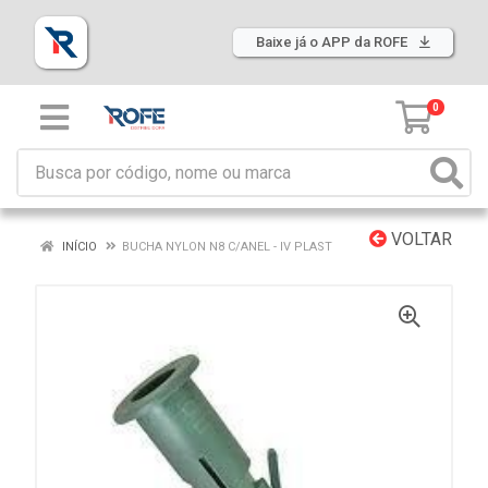
Baixe já o APP da ROFE
0
VOLTAR
INÍCIO
BUCHA NYLON N8 C/ANEL - IV PLAST