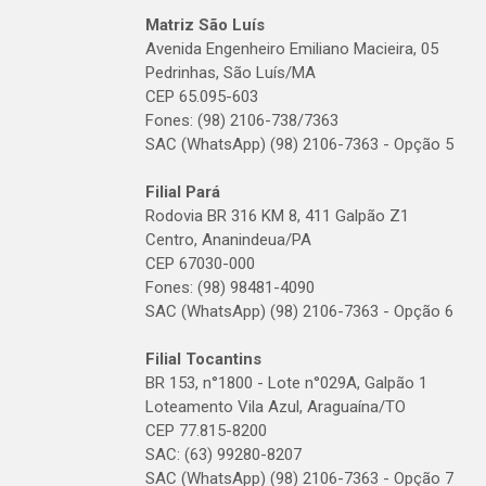
Matriz São Luís
Avenida Engenheiro Emiliano Macieira, 05
Pedrinhas, São Luís/MA
CEP 65.095-603
Fones: (98) 2106-738/7363
SAC (WhatsApp) (98) 2106-7363 - Opção 5
Filial Pará
Rodovia BR 316 KM 8, 411 Galpão Z1
Centro, Ananindeua/PA
CEP 67030-000
Fones: (98) 98481-4090
SAC (WhatsApp) (98) 2106-7363 - Opção 6
Filial Tocantins
BR 153, n°1800 - Lote n°029A, Galpão 1
Loteamento Vila Azul, Araguaína/TO
CEP 77.815-8200
SAC: (63) 99280-8207
SAC (WhatsApp) (98) 2106-7363 - Opção 7