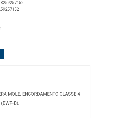
898259257152
8259257152
1
MPERA MOLE, ENCORDAMENTO CLASSE 4
 (BWF-B).