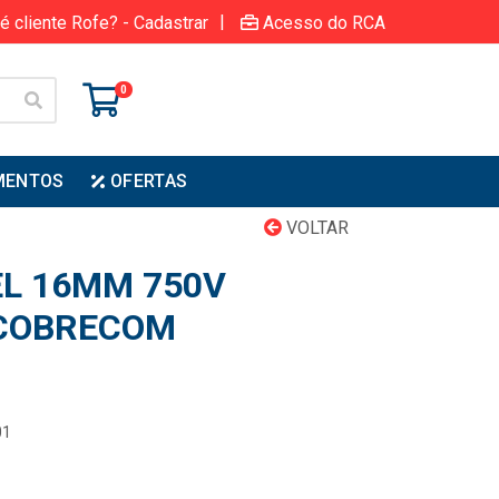
|
é cliente Rofe? - Cadastrar
Acesso do RCA
0
MENTOS
OFERTAS
VOLTAR
EL 16MM 750V
 COBRECOM
01