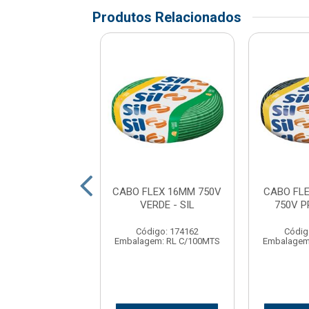
Produtos Relacionados
LEX 95MM 750V
CABO FLEX 16MM 750V
CABO FL
CARRETEL - SIL
VERDE - SIL
750V P
digo: 174173
Código: 174162
Códig
em: CR C/100MTS
Embalagem: RL C/100MTS
Embalagem