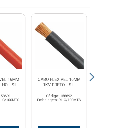
VEL 16MM
CABO FLEXIVEL 16MM
CABO FLEXIVE
HO - SIL
1KV PRETO - SIL
750V VERDE- 
158691
Código: 158692
Código: 18
L C/100MTS
Embalagem: RL C/100MTS
Embalagem: RL 