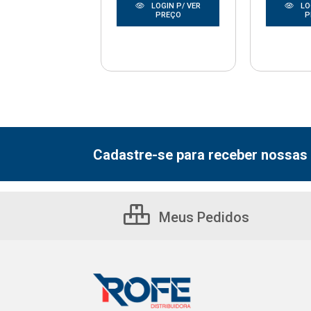
LOGIN P/ VER
LOGIN P/ VER
LO
PREÇO
PREÇO
P
Cadastre-se para receber nossas 
Meus Pedidos