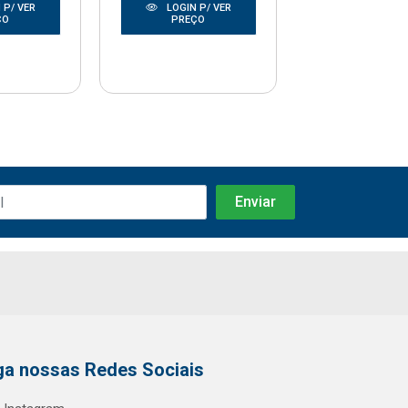
 P/ VER
LOGIN P/ VER
LOGIN P/
ÇO
PREÇO
PREÇO
ga nossas Redes Sociais