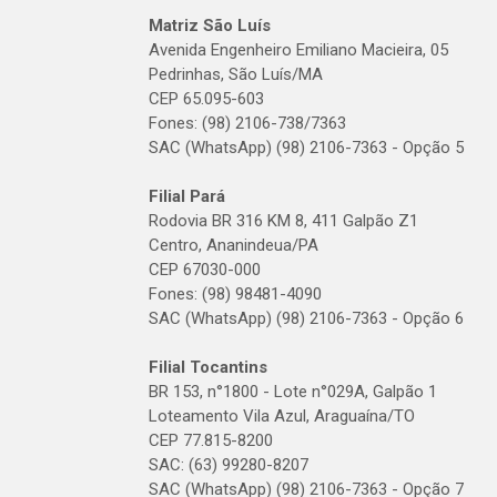
Matriz São Luís
Avenida Engenheiro Emiliano Macieira, 05
Pedrinhas, São Luís/MA
CEP 65.095-603
Fones: (98) 2106-738/7363
SAC (WhatsApp) (98) 2106-7363 - Opção 5
Filial Pará
Rodovia BR 316 KM 8, 411 Galpão Z1
Centro, Ananindeua/PA
CEP 67030-000
Fones: (98) 98481-4090
SAC (WhatsApp) (98) 2106-7363 - Opção 6
Filial Tocantins
BR 153, n°1800 - Lote n°029A, Galpão 1
Loteamento Vila Azul, Araguaína/TO
CEP 77.815-8200
SAC: (63) 99280-8207
SAC (WhatsApp) (98) 2106-7363 - Opção 7