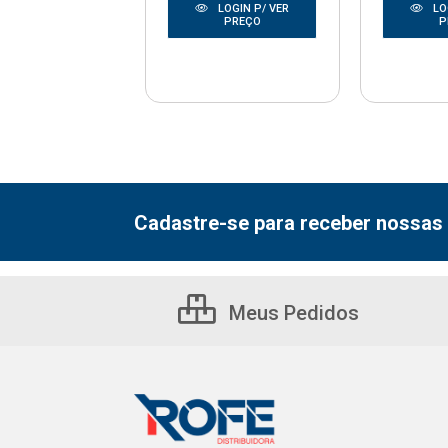
LOGIN P/ VER
LOGIN P/ VER
LO
PREÇO
PREÇO
P
Cadastre-se para receber nossas 
Meus Pedidos