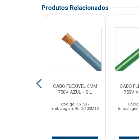
Produtos Relacionados
FLEXIVEL 6MM
CABO FLEXIVEL 6MM
CABO FL
RANCO - CORFIO
750V AZUL - SIL
750V V
digo: 166135
Código: 151537
Códig
em: RL C/100MTS
Embalagem: RL C/100MTS
Embalagem