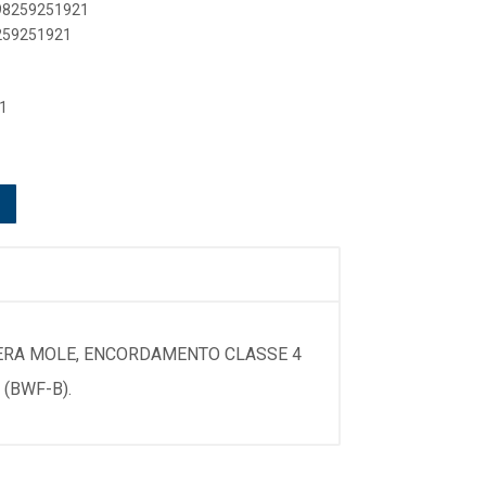
698259251921
8259251921
1
MPERA MOLE, ENCORDAMENTO CLASSE 4
 (BWF-B).