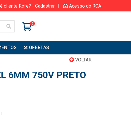
|
é cliente Rofe? - Cadastrar
Acesso do RCA
0
MENTOS
OFERTAS
VOLTAR
EL 6MM 750V PRETO
01