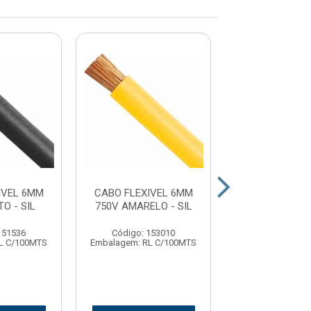
IVEL 6MM
CABO FLEXIVEL 6MM
CABO FLEXIV
O - SIL
750V AMARELO - SIL
750V BRANCO
151536
Código: 153010
Código: 15
L C/100MTS
Embalagem: RL C/100MTS
Embalagem: RL 