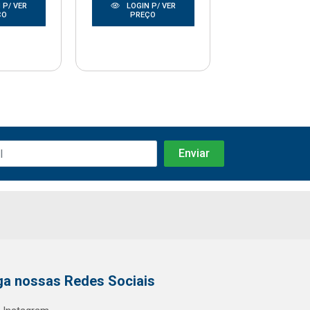
 P/ VER
LOGIN P/ VER
LOGIN P/
ÇO
PREÇO
PREÇO
ga nossas Redes Sociais