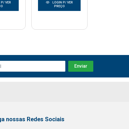
 P/ VER
LOGIN P/ VER
LOGIN P/
ÇO
PREÇO
PREÇO
ga nossas Redes Sociais