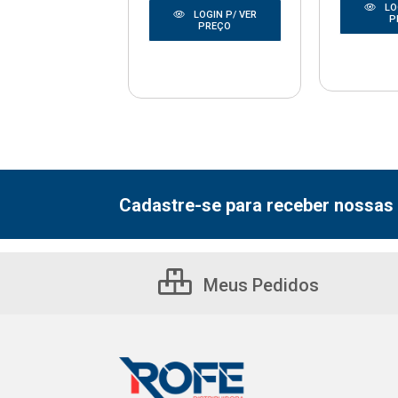
LOGIN P/ VER
LO
LOGIN P/ VER
PREÇO
P
PREÇO
Cadastre-se para receber nossas 
Meus Pedidos