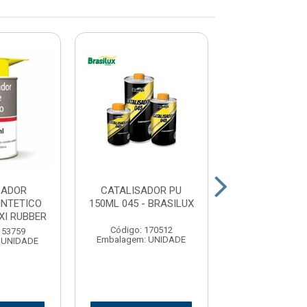
SADOR
CATALISADOR PU
CATALISADO
INTETICO
150ML 045 - BRASILUX
225ML 045 - B
XI RUBBER
Código: 170512
Código: 170
153759
Embalagem: UNIDADE
Embalagem: U
 UNIDADE