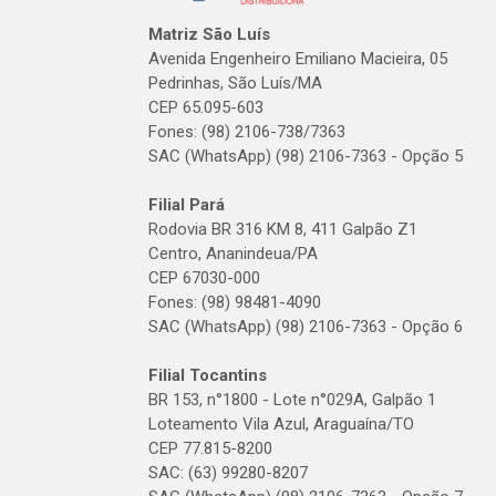
Matriz São Luís
Avenida Engenheiro Emiliano Macieira, 05
Pedrinhas, São Luís/MA
CEP 65.095-603
Fones: (98) 2106-738/7363
SAC (WhatsApp) (98) 2106-7363 - Opção 5
Filial Pará
Rodovia BR 316 KM 8, 411 Galpão Z1
Centro, Ananindeua/PA
CEP 67030-000
Fones: (98) 98481-4090
SAC (WhatsApp) (98) 2106-7363 - Opção 6
Filial Tocantins
BR 153, n°1800 - Lote n°029A, Galpão 1
Loteamento Vila Azul, Araguaína/TO
CEP 77.815-8200
SAC: (63) 99280-8207