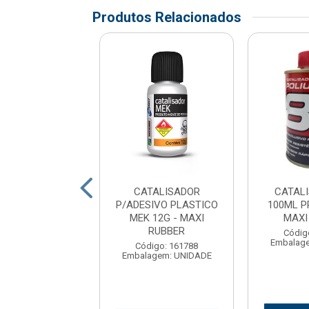
Produtos Relacionados
IZADOR WASH
CATALISADOR
CATAL
 300ML PRETO-
P/ADESIVO PLASTICO
100ML P
XIRUBBER
MEK 12G - MAXI
MAXI
RUBBER
digo: 180523
Códig
agem: UNIDADE
Embalag
Código: 161788
Embalagem: UNIDADE