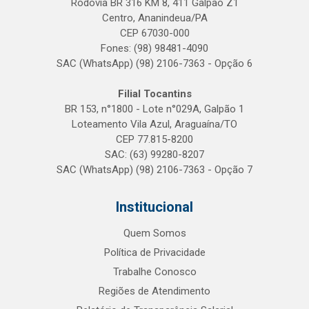
Rodovia BR 316 KM 8, 411 Galpão Z1
Centro, Ananindeua/PA
CEP 67030-000
Fones: (98) 98481-4090
SAC (WhatsApp) (98) 2106-7363 - Opção 6
Filial Tocantins
BR 153, n°1800 - Lote n°029A, Galpão 1
Loteamento Vila Azul, Araguaína/TO
CEP 77.815-8200
SAC: (63) 99280-8207
SAC (WhatsApp) (98) 2106-7363 - Opção 7
Institucional
Quem Somos
Política de Privacidade
Trabalhe Conosco
Regiões de Atendimento