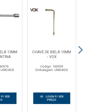
IELA 13MM
CHAVE DE BIELA 10MM
CHAVE DE BIE
ONTINA
- VOX
- GUEPA
 60576
Código: 160559
Código: 17
 UNIDADE
Embalagem: UNIDADE
Embalagem: U
 P/ VER
LOGIN P/ VER
LOGIN P/
ÇO
PREÇO
PREÇO