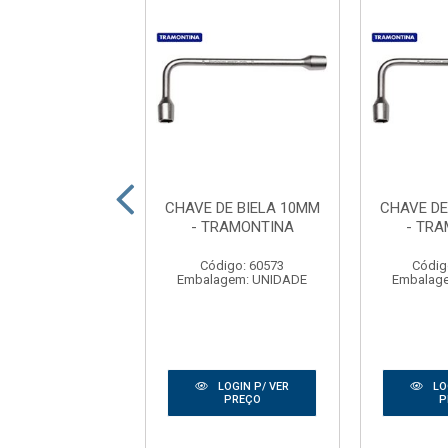
DE BIELA 08MM
CHAVE DE BIELA 10MM
CHAVE DE
- GUEPAR
- TRAMONTINA
- TR
digo: 176462
Código: 60573
Códig
agem: UNIDADE
Embalagem: UNIDADE
Embalag
LOGIN P/ VER
LOGIN P/ VER
LO
PREÇO
PREÇO
P