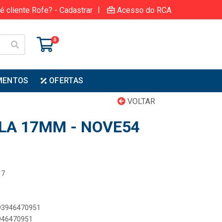
|
é cliente Rofe? - Cadastrar
Acesso do RCA
0
MENTOS
OFERTAS
VOLTAR
ELA 17MM - NOVE54
17
893946470951
3946470951