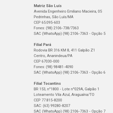
Matriz São Luís
Avenida Engenheiro Emiliano Macieira, 05
Pedrinhas, São Luís/MA
CEP 65.095-603
Fones: (98) 2106-738/7363
SAC (WhatsApp) (98) 2106-7363 - Opção 5
Filial Pará
Rodovia BR 316 KM 8, 411 Galpão Z1
Centro, Ananindeua/PA
CEP 67030-000
Fones: (98) 98481-4090
SAC (WhatsApp) (98) 2106-7363 - Opção 6
Filial Tocantins
BR 153, n°1800 - Lote n°029A, Galpão 1
Loteamento Vila Azul, Araguaína/TO
CEP 77.815-8200
SAC: (63) 99280-8207
SAC (WhatsApp) (98) 2106-7363 - Opção 7