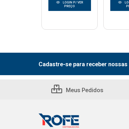
LOGIN P/ VER
LOGIN P/ VER
LO
PREÇO
PREÇO
P
Cadastre-se para receber nossas 
Meus Pedidos