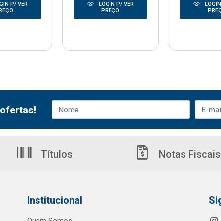
GIN P/ VER
LOGIN P/ VER
LOGIN
REÇO
PREÇO
PRE
ofertas!
Títulos
Notas Fiscais
Institucional
Si
Quem Somos