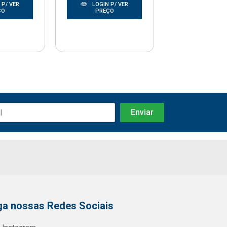
 P/ VER
LOGIN P/ VER
LOGIN P/
ÇO
PREÇO
PREÇO
ga nossas Redes Sociais