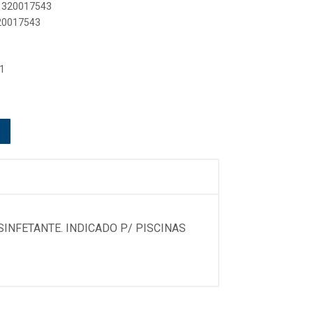
51320017543
320017543
1
SINFETANTE. INDICADO P/ PISCINAS