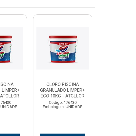
ISCINA
CLORO PISCINA
CLORO PIS
 LIMPER+
GRANULADO LIMPER+
GRANULADO L
 ATCLLOR
ECO 10KG - ATCLLOR
ECO 10KG - A
176430
Código: 176430
Código: 176
 UNIDADE
Embalagem: UNIDADE
Embalagem: U