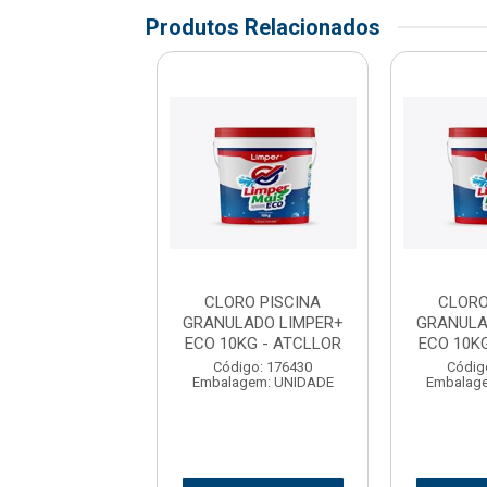
Produtos Relacionados
RO PISCINA
CLORO PISCINA
CLORO
LADO LIMPER+
GRANULADO LIMPER+
GRANULA
0KG - ATCLLOR
ECO 10KG - ATCLLOR
ECO 10K
digo: 176430
Código: 176430
Códig
agem: UNIDADE
Embalagem: UNIDADE
Embalag