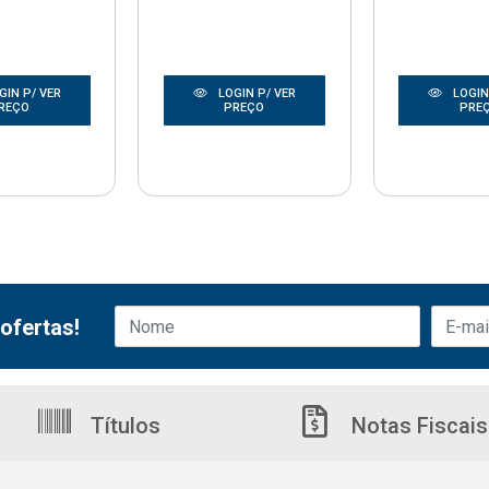
GIN P/ VER
LOGIN P/ VER
LOGIN
REÇO
PREÇO
PRE
ofertas!
Títulos
Notas Fiscais