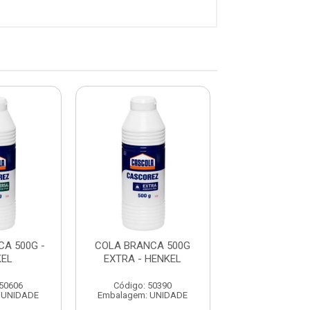
A 500G -
COLA BRANCA 500G
COLA BRANCA 
EL
EXTRA - HENKEL
FIRMEX
 50606
Código: 50390
Código: 174
 UNIDADE
Embalagem: UNIDADE
Embalagem: U