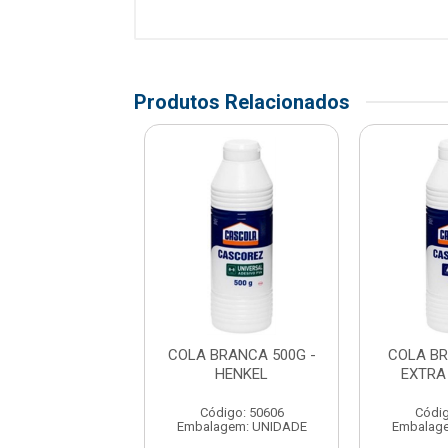
Produtos Relacionados
BRANCA 500G -
COLA BRANCA 500G -
COLA B
FIRMEX
HENKEL
EXTRA
digo: 174372
Código: 50606
Códig
agem: UNIDADE
Embalagem: UNIDADE
Embalag