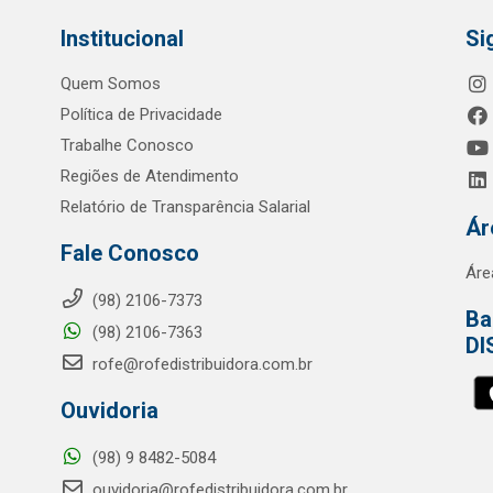
Institucional
Si
Quem Somos
Política de Privacidade
Trabalhe Conosco
Regiões de Atendimento
Relatório de Transparência Salarial
Ár
Fale Conosco
Áre
(98) 2106-7373
Ba
(98) 2106-7363
DI
rofe@rofedistribuidora.com.br
Ouvidoria
(98) 9 8482-5084
ouvidoria@rofedistribuidora.com.br