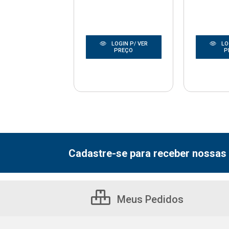
LOGIN P/ VER
LOGIN P/ VER
LO
PREÇO
PREÇO
P
Cadastre-se para receber nossas 
Meus Pedidos