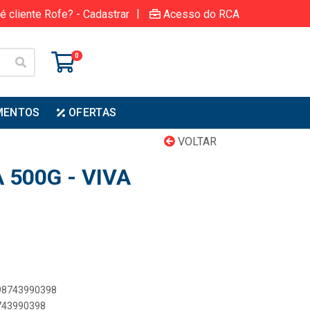
|
é cliente Rofe? - Cadastrar
Acesso do RCA
0
MENTOS
OFERTAS
VOLTAR
500G - VIVA
898743990398
8743990398