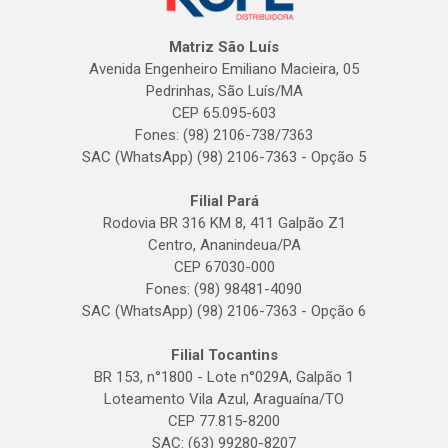
Matriz São Luís
Avenida Engenheiro Emiliano Macieira, 05
Pedrinhas, São Luís/MA
CEP 65.095-603
Fones: (98) 2106-738/7363
SAC (WhatsApp) (98) 2106-7363 - Opção 5
Filial Pará
Rodovia BR 316 KM 8, 411 Galpão Z1
Centro, Ananindeua/PA
CEP 67030-000
Fones: (98) 98481-4090
SAC (WhatsApp) (98) 2106-7363 - Opção 6
Filial Tocantins
BR 153, n°1800 - Lote n°029A, Galpão 1
Loteamento Vila Azul, Araguaína/TO
CEP 77.815-8200
SAC: (63) 99280-8207