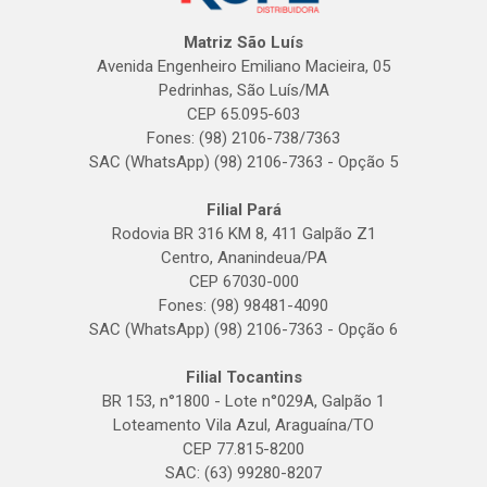
Matriz São Luís
Avenida Engenheiro Emiliano Macieira, 05
Pedrinhas, São Luís/MA
CEP 65.095-603
Fones: (98) 2106-738/7363
SAC (WhatsApp) (98) 2106-7363 - Opção 5
Filial Pará
Rodovia BR 316 KM 8, 411 Galpão Z1
Centro, Ananindeua/PA
CEP 67030-000
Fones: (98) 98481-4090
SAC (WhatsApp) (98) 2106-7363 - Opção 6
Filial Tocantins
BR 153, n°1800 - Lote n°029A, Galpão 1
Loteamento Vila Azul, Araguaína/TO
CEP 77.815-8200
SAC: (63) 99280-8207