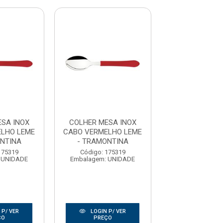
SA INOX
COLHER MESA INOX
COLHER MESA
LHO LEME
CABO VERMELHO LEME
CABO VERMELH
NTINA
- TRAMONTINA
- TRAMONT
175319
Código: 175319
Código: 175
 UNIDADE
Embalagem: UNIDADE
Embalagem: U
 P/ VER
LOGIN P/ VER
LOGIN P/
ÇO
PREÇO
PREÇO