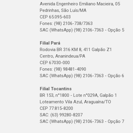
Avenida Engenheiro Emiliano Macieira, 05
Pedrinhas, São Luís/MA
CEP 65.095-603
Fones: (98) 2106-738/7363
SAC (WhatsApp) (98) 2106-7363 - Opção 5
Filial Pará
Rodovia BR 316 KM 8, 411 Galpão Z1
Centro, Ananindeua/PA
CEP 67030-000
Fones: (98) 98481-4090
SAC (WhatsApp) (98) 2106-7363 - Opção 6
Filial Tocantins
BR 153, n°1800 - Lote n°029A, Galpão 1
Loteamento Vila Azul, Araguaína/TO
CEP 77.815-8200
SAC: (63) 99280-8207
SAC (WhatsApp) (98) 2106-7363 - Opção 7