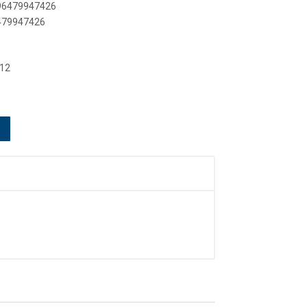
896479947426
6479947426
 12