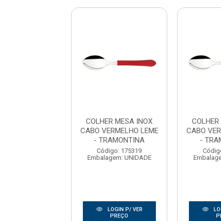
ER MESA INOX
COLHER MESA INOX
COLHER
VERMELHO LEME
CABO VERMELHO LEME
CABO VER
TRAMONTINA
- TRAMONTINA
- TR
digo: 175319
Código: 175319
Códig
agem: UNIDADE
Embalagem: UNIDADE
Embalag
LOGIN P/ VER
LOGIN P/ VER
LO
PREÇO
PREÇO
P