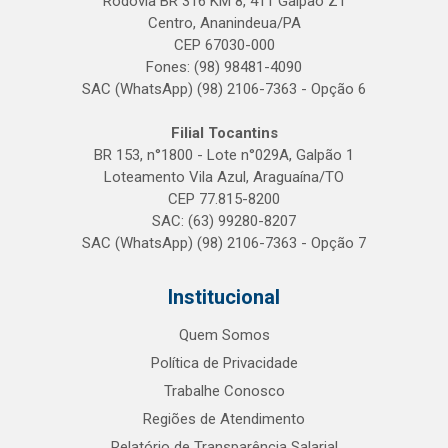
Rodovia BR 316 KM 8, 411 Galpão Z1
Centro, Ananindeua/PA
CEP 67030-000
Fones: (98) 98481-4090
SAC (WhatsApp) (98) 2106-7363 - Opção 6
Filial Tocantins
BR 153, n°1800 - Lote n°029A, Galpão 1
Loteamento Vila Azul, Araguaína/TO
CEP 77.815-8200
SAC: (63) 99280-8207
SAC (WhatsApp) (98) 2106-7363 - Opção 7
Institucional
Quem Somos
Política de Privacidade
Trabalhe Conosco
Regiões de Atendimento
Relatório de Transparência Salarial