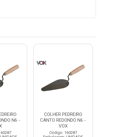
EDREIRO
COLHER PEDREIRO
COLHER PED
NDO N6 -
CANTO REDONDO N6 -
CANTO REDOND
X
VOX
VOX
160287
Código: 160287
Código: 160
 UNIDADE
Embalagem: UNIDADE
Embalagem: U