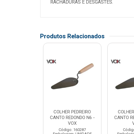
RACHADURAS E DESGASTES.
Produtos Relacionados
ER PEDREIRO
COLHER PEDREIRO
COLHER
 REDONDO N6 -
CANTO REDONDO N6 -
CANTO R
VOX
VOX
digo: 160287
Código: 160287
Códig
agem: UNIDADE
Embalagem: UNIDADE
Embalag