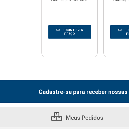
LOGIN P/ VER
LOGIN P/ VER
LO
PREÇO
PREÇO
P
Cadastre-se para receber nossas 
Meus Pedidos