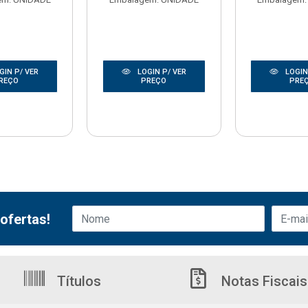
GIN P/ VER
LOGIN P/ VER
LOGIN
REÇO
PREÇO
PRE
ofertas!
Títulos
Notas Fiscais