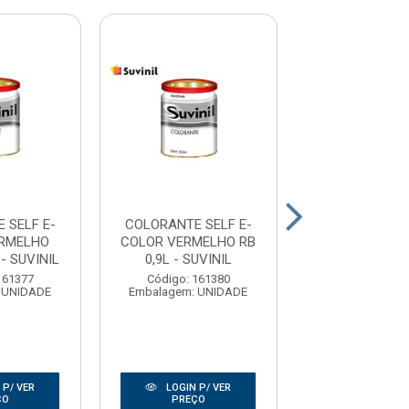
 SELF E-
COLORANTE SELF E-
COLORANTE S
ERMELHO
COLOR VERMELHO RB
COLOR VERMEL
 - SUVINIL
0,9L - SUVINIL
RY 0,9L - SU
161377
Código: 161380
Código: 161
 UNIDADE
Embalagem: UNIDADE
Embalagem: U
 P/ VER
LOGIN P/ VER
LOGIN P/
ÇO
PREÇO
PREÇO