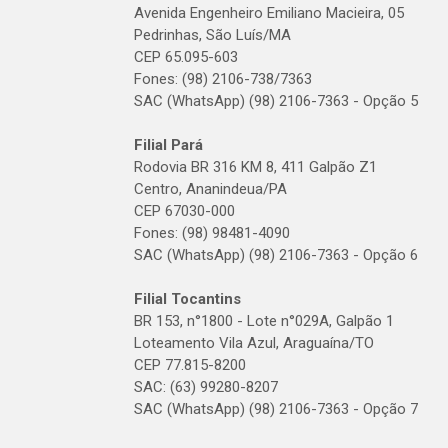
Avenida Engenheiro Emiliano Macieira, 05
Pedrinhas, São Luís/MA
CEP 65.095-603
Fones: (98) 2106-738/7363
SAC (WhatsApp) (98) 2106-7363 - Opção 5
Filial Pará
Rodovia BR 316 KM 8, 411 Galpão Z1
Centro, Ananindeua/PA
CEP 67030-000
Fones: (98) 98481-4090
SAC (WhatsApp) (98) 2106-7363 - Opção 6
Filial Tocantins
BR 153, n°1800 - Lote n°029A, Galpão 1
Loteamento Vila Azul, Araguaína/TO
CEP 77.815-8200
SAC: (63) 99280-8207
SAC (WhatsApp) (98) 2106-7363 - Opção 7