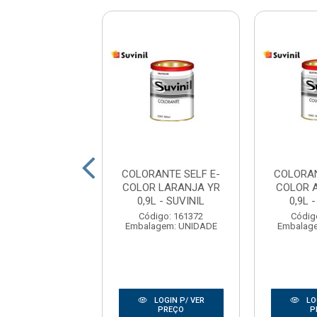
ANTE SELF E-
COLORANTE SELF E-
COLORAN
 AMARELO ESV
COLOR LARANJA YR
COLOR A
,9L - SUVINIL
0,9L - SUVINIL
0,9L 
digo: 161383
Código: 161372
Códig
agem: UNIDADE
Embalagem: UNIDADE
Embalag
LOGIN P/ VER
LOGIN P/ VER
LO
PREÇO
PREÇO
P