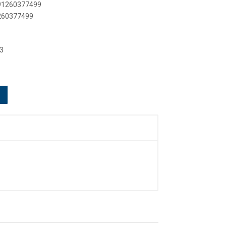
891260377499
1260377499
3