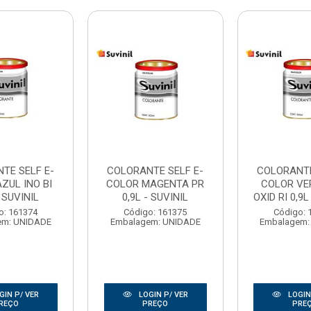
TE SELF E-
COLORANTE SELF E-
COLORANTE
ZUL INO BI
COLOR MAGENTA PR
COLOR V
- SUVINIL
0,9L - SUVINIL
OXID RI 0,9L
o: 161374
Código: 161375
Código: 
em: UNIDADE
Embalagem: UNIDADE
Embalagem:
GIN P/ VER
LOGIN P/ VER
LOGIN
REÇO
PREÇO
PRE