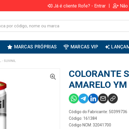
|
Já é cliente Rofe? - Entrar
Não 
S
MARCAS PRÓPRIAS
MARCAS VIP
LANÇA
 - SUVINIL
COLORANTE S
AMARELO YM 0
Código do Fabricante: 50399736
Código: 161384
Código NCM: 32041700