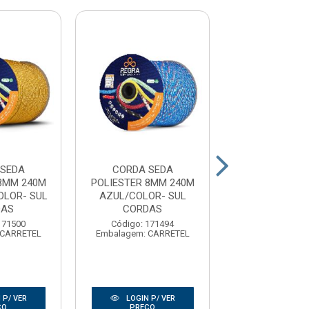
 SEDA
CORDA SEDA
CORDA S
8MM 240M
POLIESTER 8MM 240M
POLIESTER 10
OLOR- SUL
AZUL/COLOR- SUL
VERMELHO/C
DAS
CORDAS
SUL COR
171500
Código: 171494
Código: 17
 CARRETEL
Embalagem: CARRETEL
Embalagem: CA
 P/ VER
LOGIN P/ VER
LOGIN P/
ÇO
PREÇO
PREÇO