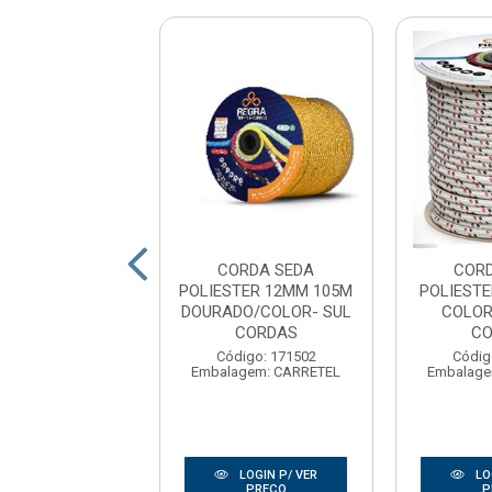
ORDA SEDA
CORDA SEDA
COR
TER 10MM 165M
POLIESTER 12MM 105M
POLIEST
0KG VERDE
DOURADO/COLOR- SUL
COLOR
CORDAS
CO
digo: 169429
agem: CARRETEL
Código: 171502
Códig
Embalagem: CARRETEL
Embalage
LOGIN P/ VER
LOGIN P/ VER
LO
PREÇO
PREÇO
P