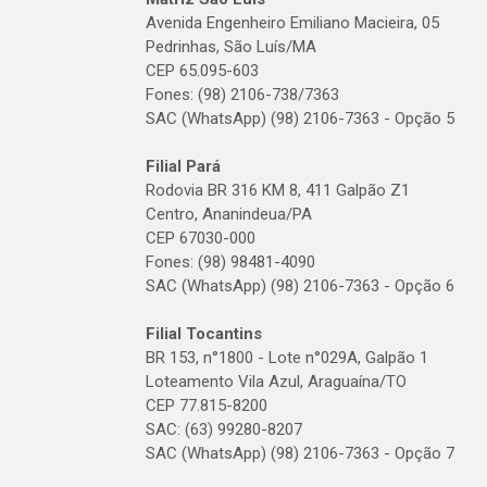
Avenida Engenheiro Emiliano Macieira, 05
Pedrinhas, São Luís/MA
CEP 65.095-603
Fones: (98) 2106-738/7363
SAC (WhatsApp) (98) 2106-7363 - Opção 5
Filial Pará
Rodovia BR 316 KM 8, 411 Galpão Z1
Centro, Ananindeua/PA
CEP 67030-000
Fones: (98) 98481-4090
SAC (WhatsApp) (98) 2106-7363 - Opção 6
Filial Tocantins
BR 153, n°1800 - Lote n°029A, Galpão 1
Loteamento Vila Azul, Araguaína/TO
CEP 77.815-8200
SAC: (63) 99280-8207
SAC (WhatsApp) (98) 2106-7363 - Opção 7