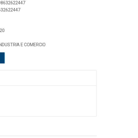
898632622447
8632622447
 20
INDUSTRIA E COMERCIO