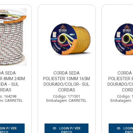
DA SEDA
CORDA SEDA
CORDA
ER 8MM 240M
POLIESTER 10MM 165M
POLIESTER 
IDA - SUL
DOURADO/COLOR- SUL
DOURADO/C
RDAS
CORDAS
COR
o: 164298
Código: 171501
Código: 
m: CARRETEL
Embalagem: CARRETEL
Embalagem:
GIN P/ VER
LOGIN P/ VER
LOGIN
REÇO
PREÇO
PRE