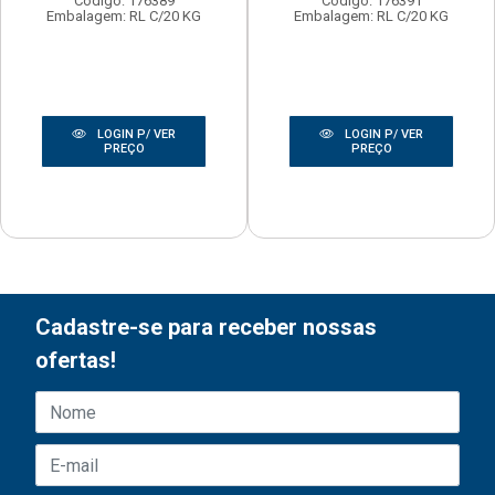
Código: 176389
Código: 176391
Embalagem: RL C/20 KG
Embalagem: RL C/20 KG
LOGIN P/ VER
LOGIN P/ VER
PREÇO
PREÇO
Cadastre-se para receber nossas
ofertas!