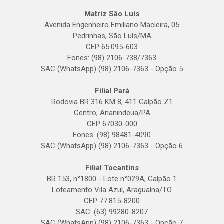
Matriz São Luís
Avenida Engenheiro Emiliano Macieira, 05
Pedrinhas, São Luís/MA
CEP 65.095-603
Fones: (98) 2106-738/7363
SAC (WhatsApp) (98) 2106-7363 - Opção 5
Filial Pará
Rodovia BR 316 KM 8, 411 Galpão Z1
Centro, Ananindeua/PA
CEP 67030-000
Fones: (98) 98481-4090
SAC (WhatsApp) (98) 2106-7363 - Opção 6
Filial Tocantins
BR 153, n°1800 - Lote n°029A, Galpão 1
Loteamento Vila Azul, Araguaína/TO
CEP 77.815-8200
SAC: (63) 99280-8207
SAC (WhatsApp) (98) 2106-7363 - Opção 7