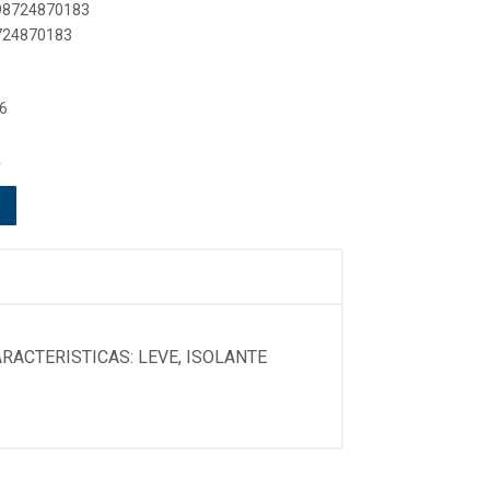
898724870183
8724870183
6
A
RACTERISTICAS: LEVE, ISOLANTE