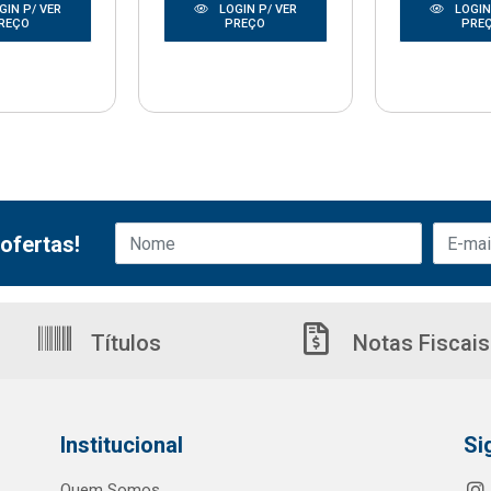
GIN P/ VER
LOGIN P/ VER
LOGIN
REÇO
PREÇO
PRE
ofertas!
Títulos
Notas Fiscais
Institucional
Si
Quem Somos