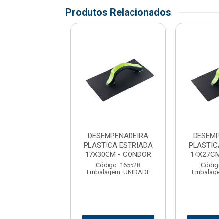
Produtos Relacionados
MPENADEIRA
DESEMPENADEIRA
DESEMP
ICA ESTRIADA
PLASTICA ESTRIADA
PLASTIC
7CM - CONDOR
17X30CM - CONDOR
14X27C
digo: 165526
Código: 165528
Códig
agem: UNIDADE
Embalagem: UNIDADE
Embalag