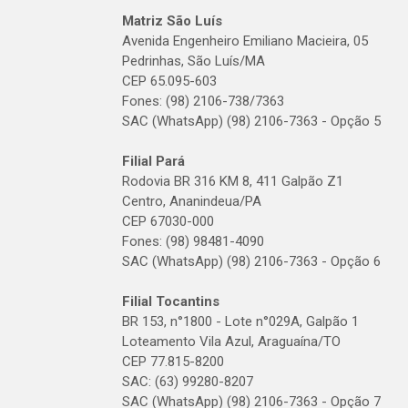
Matriz São Luís
Avenida Engenheiro Emiliano Macieira, 05
Pedrinhas, São Luís/MA
CEP 65.095-603
Fones: (98) 2106-738/7363
SAC (WhatsApp) (98) 2106-7363 - Opção 5
Filial Pará
Rodovia BR 316 KM 8, 411 Galpão Z1
Centro, Ananindeua/PA
CEP 67030-000
Fones: (98) 98481-4090
SAC (WhatsApp) (98) 2106-7363 - Opção 6
Filial Tocantins
BR 153, n°1800 - Lote n°029A, Galpão 1
Loteamento Vila Azul, Araguaína/TO
CEP 77.815-8200
SAC: (63) 99280-8207
SAC (WhatsApp) (98) 2106-7363 - Opção 7