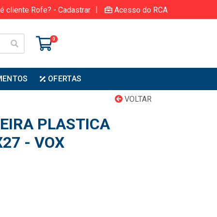
|
é cliente Rofe? - Cadastrar
Acesso do RCA
0
MENTOS
OFERTAS
VOLTAR
IRA PLASTICA
27 - VOX