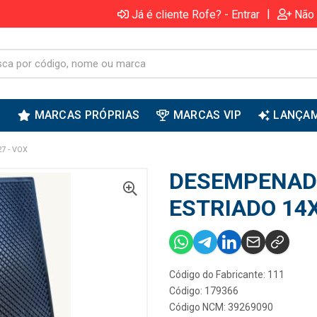
|
Já é cliente Rofe? - Entrar
Não 
S
MARCAS PRÓPRIAS
MARCAS VIP
LANÇA
7 - VOX
DESEMPENADE
ESTRIADO 14X
Código do Fabricante: 111
Código: 179366
Código NCM: 39269090