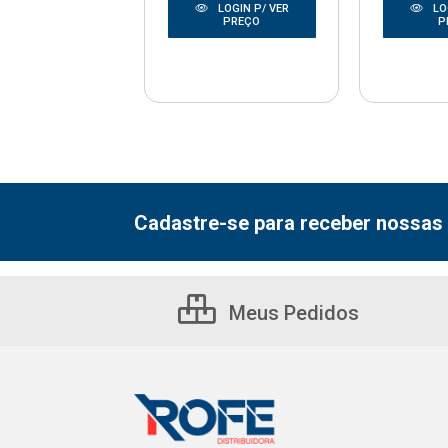
LOGIN P/ VER
LOGIN P/ VER
LO
PREÇO
PREÇO
P
Cadastre-se para receber nossas 
Meus Pedidos