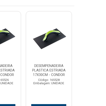
ADEIRA
DESEMPENADEIRA
DESEMPENAD
ESTRIADA
PLASTICA ESTRIADA
PLASTICA ES
 CONDOR
17X30CM - CONDOR
14X27CM - C
165526
Código: 165528
Código: 165
 UNIDADE
Embalagem: UNIDADE
Embalagem: U