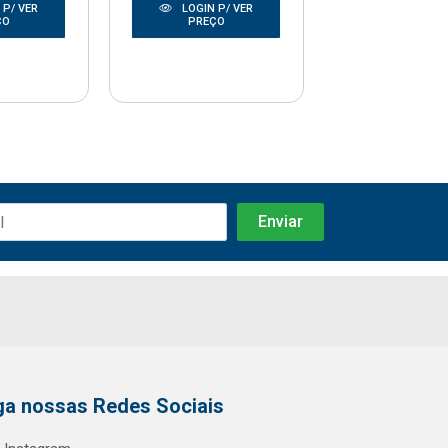
 P/ VER
LOGIN P/ VER
LOGIN P/
ÇO
PREÇO
PREÇO
ga nossas Redes Sociais