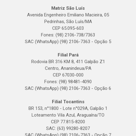
Matriz São Luís
Avenida Engenheiro Emiliano Macieira, 05
Pedrinhas, São Luís/MA
CEP 65.095-603
Fones: (98) 2106-738/7363
SAC (WhatsApp) (98) 2106-7363 - Opção 5
Filial Pará
Rodovia BR 316 KM 8, 411 Galpão Z1
Centro, Ananindeua/PA
CEP 67030-000
Fones: (98) 98481-4090
SAC (WhatsApp) (98) 2106-7363 - Opção 6
Filial Tocantins
BR 153, n°1800 - Lote n°029A, Galpão 1
Loteamento Vila Azul, Araguaína/TO
CEP 77.815-8200
SAC: (63) 99280-8207
SAC (WhatsApp) (98) 2106-7363 - Opção 7