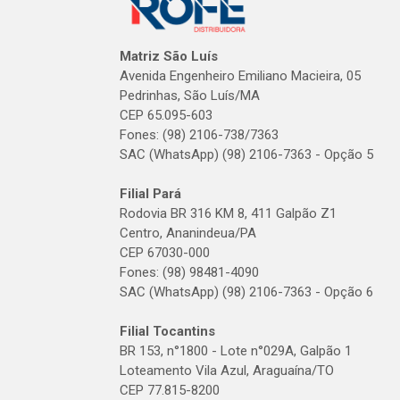
Matriz São Luís
Avenida Engenheiro Emiliano Macieira, 05
Pedrinhas, São Luís/MA
CEP 65.095-603
Fones: (98) 2106-738/7363
SAC (WhatsApp) (98) 2106-7363 - Opção 5
Filial Pará
Rodovia BR 316 KM 8, 411 Galpão Z1
Centro, Ananindeua/PA
CEP 67030-000
Fones: (98) 98481-4090
SAC (WhatsApp) (98) 2106-7363 - Opção 6
Filial Tocantins
BR 153, n°1800 - Lote n°029A, Galpão 1
Loteamento Vila Azul, Araguaína/TO
CEP 77.815-8200