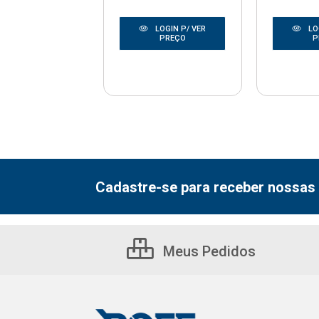
LOGIN P/ VER
LOGIN P/ VER
LO
PREÇO
PREÇO
P
Cadastre-se para receber nossas 
Meus Pedidos