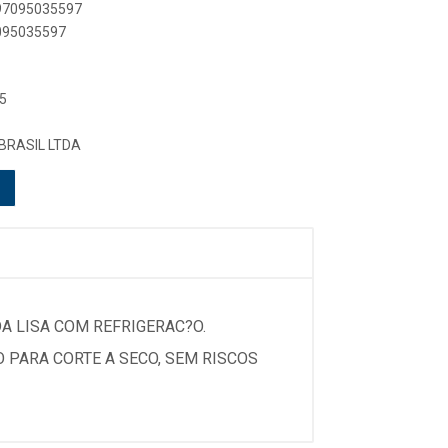
897095035597
7095035597
5
BRASIL LTDA
A LISA COM REFRIGERAC?O.
O PARA CORTE A SECO, SEM RISCOS