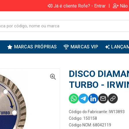
|
Já é cliente Rofe? - Entrar
Não 
S
MARCAS PRÓPRIAS
MARCAS VIP
LANÇA
DISCO DIAM
TURBO - IRWI
Código do Fabricante: IW13893
Código: 150158
Código NCM: 68042119