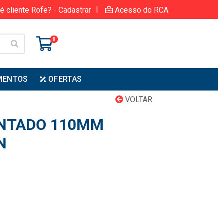
|
é cliente Rofe? - Cadastrar
Acesso do RCA
0
MENTOS
OFERTAS
VOLTAR
ANTADO 110MM
N