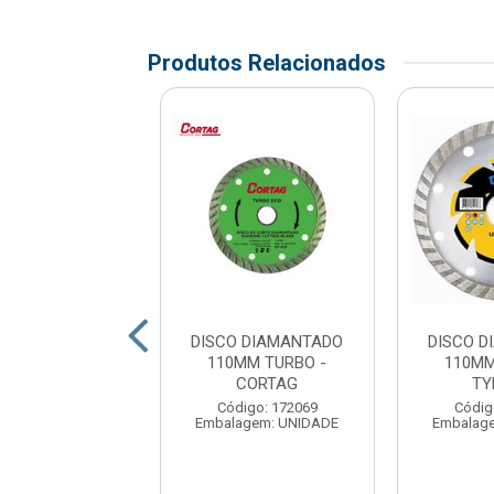
Produtos Relacionados
O DIAMANTADO
DISCO DIAMANTADO
DISCO 
MM TURBO -
110MM TURBO -
110MM
STANLEY
CORTAG
TY
digo: 174736
Código: 172069
Códig
agem: UNIDADE
Embalagem: UNIDADE
Embalag