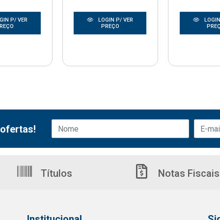
GIN P/ VER
LOGIN P/ VER
LOGIN
REÇO
PREÇO
PRE
ofertas!
Títulos
Notas Fiscais
Institucional
Si