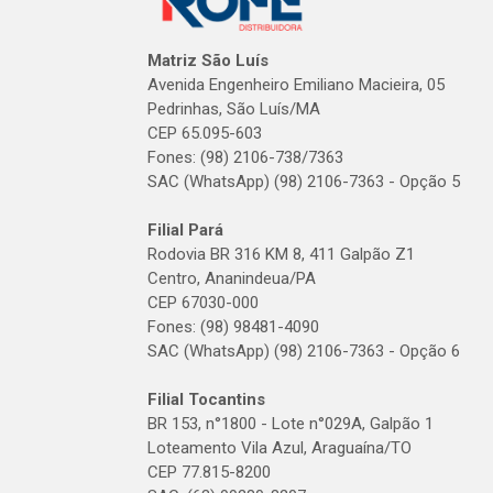
Matriz São Luís
Avenida Engenheiro Emiliano Macieira, 05
Pedrinhas, São Luís/MA
CEP 65.095-603
Fones: (98) 2106-738/7363
SAC (WhatsApp) (98) 2106-7363 - Opção 5
Filial Pará
Rodovia BR 316 KM 8, 411 Galpão Z1
Centro, Ananindeua/PA
CEP 67030-000
Fones: (98) 98481-4090
SAC (WhatsApp) (98) 2106-7363 - Opção 6
Filial Tocantins
BR 153, n°1800 - Lote n°029A, Galpão 1
Loteamento Vila Azul, Araguaína/TO
CEP 77.815-8200