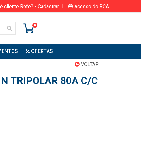
|
é cliente Rofe? - Cadastrar
Acesso do RCA
0
MENTOS
OFERTAS
VOLTAR
N TRIPOLAR 80A C/C