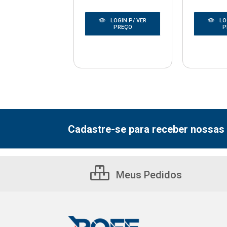
LOGIN P/ VER
LOGIN P/ VER
LO
PREÇO
PREÇO
P
Cadastre-se para receber nossas 
Meus Pedidos