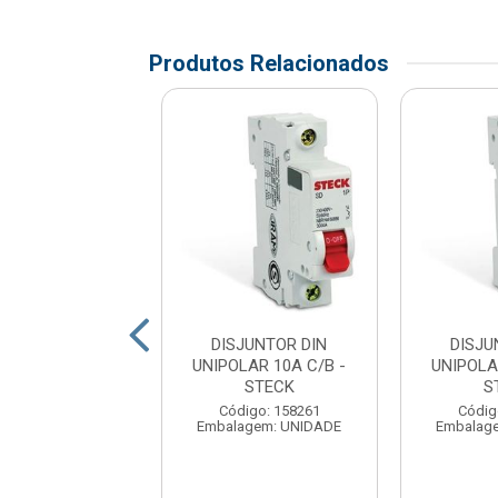
Produtos Relacionados
JUNTOR DIN
DISJUNTOR DIN
DISJU
LAR 20A C/C -
UNIPOLAR 10A C/B -
UNIPOLA
ELGIN
STECK
S
digo: 176946
Código: 158261
Códig
agem: UNIDADE
Embalagem: UNIDADE
Embalag