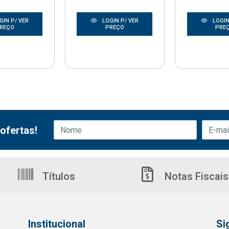
GIN P/ VER
LOGIN P/ VER
LOGIN
REÇO
PREÇO
PRE
ofertas!
Títulos
Notas Fiscais
Institucional
Si