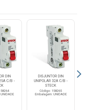
OR DIN
DISJUNTOR DIN
DISJUNTOR
5A C/B -
UNIPOLAR 32A C/B -
UNIPOLAR 40A
CK
STECK
STECK
158264
Código: 158265
Código: 15
 UNIDADE
Embalagem: UNIDADE
Embalagem: U