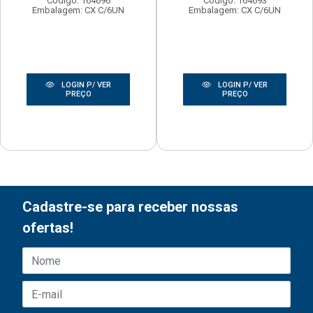
Código: 164696
Código: 164693
Embalagem: CX C/6UN
Embalagem: CX C/6UN
LOGIN P/ VER
LOGIN P/ VER
PREÇO
PREÇO
Cadastre-se para receber nossas
ofertas!