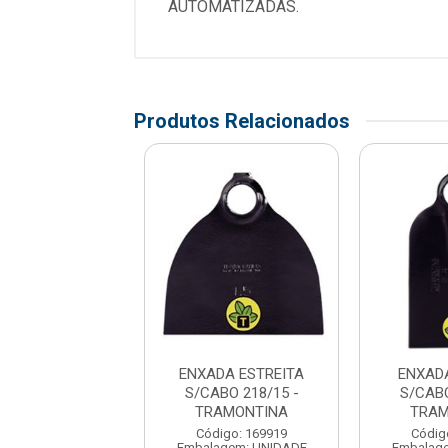
AUTOMATIZADAS.
Produtos Relacionados
DA ESTREITA
ENXADA ESTREITA
ENXAD
BO 250/15 -
S/CABO 218/15 -
S/CABO
AMONTINA
TRAMONTINA
TRAM
digo: 169931
Código: 169919
Códig
agem: UNIDADE
Embalagem: UNIDADE
Embalag