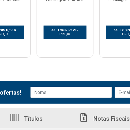
GIN P/ VER
LOGIN P/ VER
LOGIN
REÇO
PREÇO
PRE
ofertas!
Títulos
Notas Fiscais