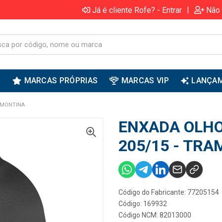
|
Já é cliente Rofe? - Entrar
Não 
S
MARCAS PRÓPRIAS
MARCAS VIP
LANÇA
AMONTINA
ENXADA OLHO
205/15 - TR
Código do Fabricante: 77205154
Código: 169932
Código NCM: 82013000