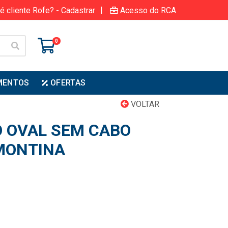
|
é cliente Rofe? - Cadastrar
Acesso do RCA
0
MENTOS
OFERTAS
VOLTAR
 OVAL SEM CABO
AMONTINA