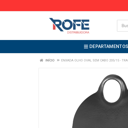
DEPARTAMENTO
INÍCIO
ENXADA OLHO OVAL SEM CABO 205/15 - TR