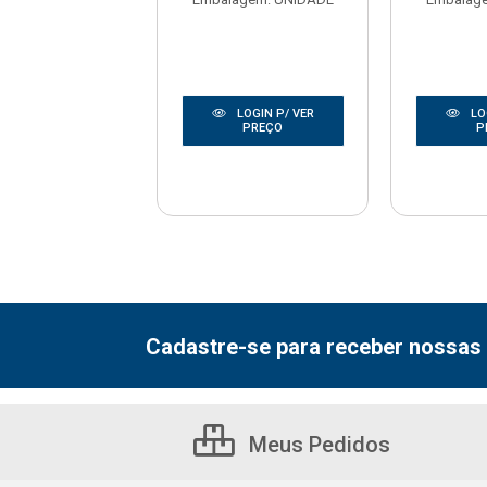
LOGIN P/ VER
LOGIN P/ VER
LO
PREÇO
PREÇO
P
Cadastre-se para receber nossas 
Meus Pedidos