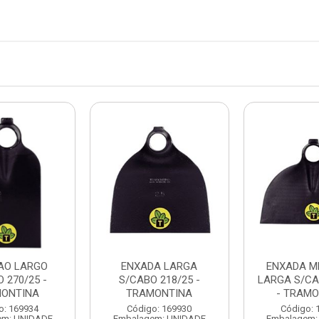
AO LARGO
ENXADA LARGA
ENXADA M
 270/25 -
S/CABO 218/25 -
LARGA S/CA
ONTINA
TRAMONTINA
- TRAMO
o: 169934
Código: 169930
Código: 
em: UNIDADE
Embalagem: UNIDADE
Embalagem: