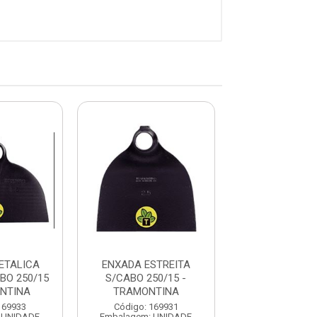
ETALICA
ENXADA ESTREITA
ENXADA EST
BO 250/15
S/CABO 250/15 -
S/CABO 218
NTINA
TRAMONTINA
TRAMONT
169933
Código: 169931
Código: 169
 UNIDADE
Embalagem: UNIDADE
Embalagem: U