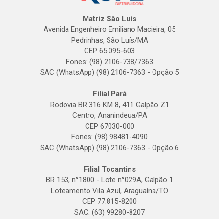
Matriz São Luís
Avenida Engenheiro Emiliano Macieira, 05
Pedrinhas, São Luís/MA
CEP 65.095-603
Fones: (98) 2106-738/7363
SAC (WhatsApp) (98) 2106-7363 - Opção 5
Filial Pará
Rodovia BR 316 KM 8, 411 Galpão Z1
Centro, Ananindeua/PA
CEP 67030-000
Fones: (98) 98481-4090
SAC (WhatsApp) (98) 2106-7363 - Opção 6
Filial Tocantins
BR 153, n°1800 - Lote n°029A, Galpão 1
Loteamento Vila Azul, Araguaína/TO
CEP 77.815-8200
SAC: (63) 99280-8207