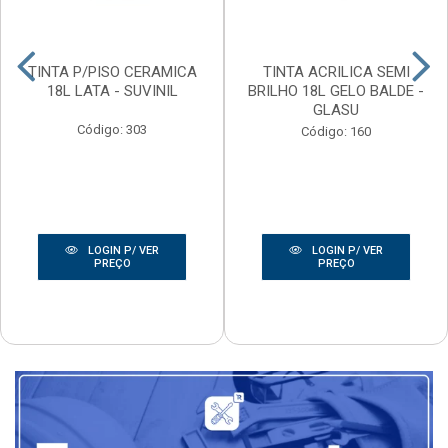
TINTA P/PISO CERAMICA
TINTA ACRILICA SEMI
18L LATA - SUVINIL
BRILHO 18L GELO BALDE -
GLASU
Código: 303
Código: 160
LOGIN P/ VER
LOGIN P/ VER
PREÇO
PREÇO