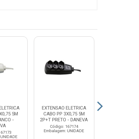
ELETRICA
EXTENSAO ELETRICA
EXTENSAO EL
X0,75 5M
CABO PP 3X0,75 5M
ECONOMICA 2X
ANCO -
2P+T PRETO - DANEVA
2P PRETO - 
EVA
Código: 167174
Código: 167
Embalagem: UNIDADE
Embalagem: U
167173
 UNIDADE