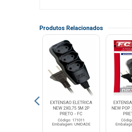
Produtos Relacionados
SAO ELETRICA
EXTENSAO ELETRICA
EXTENSA
O PARALELO
NEW 2X0,75 5M 2P
NEW POP 
 3M 2P PRETO -
PRETO - FC
PRE
PERPLUG
Código: 171011
Códig
Embalagem: UNIDADE
Embalag
digo: 167794
agem: UNIDADE