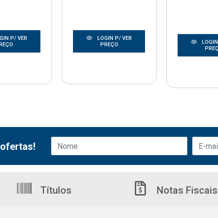
GIN P/ VER
LOGIN P/ VER
LOGIN
REÇO
PREÇO
PRE
ofertas!
Títulos
Notas Fiscais