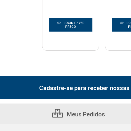
LOGIN P/ VER
LO
LOGIN P/ VER
PREÇO
P
PREÇO
Cadastre-se para receber nossas 
Meus Pedidos