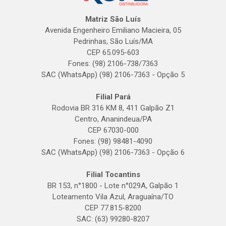
Matriz São Luís
Avenida Engenheiro Emiliano Macieira, 05
Pedrinhas, São Luís/MA
CEP 65.095-603
Fones: (98) 2106-738/7363
SAC (WhatsApp) (98) 2106-7363 - Opção 5
Filial Pará
Rodovia BR 316 KM 8, 411 Galpão Z1
Centro, Ananindeua/PA
CEP 67030-000
Fones: (98) 98481-4090
SAC (WhatsApp) (98) 2106-7363 - Opção 6
Filial Tocantins
BR 153, n°1800 - Lote n°029A, Galpão 1
Loteamento Vila Azul, Araguaína/TO
CEP 77.815-8200
SAC: (63) 99280-8207