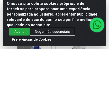
PREÇO
PREÇO
O nosso site coleta cookies próprios e de
terceiros para proporcionar uma experiência
personalizada ao usuário, apresentar publicidade
relevante de acordo com o seu perfil e melhorar a
qualidade do nosso site.
Aceito
Negar não essenciais
Preferências de Cookies
DISJUNTOR DIN UNIPOLAR
DISJUNTOR DIN UNIPOLAR
16A C/B - WEG
16A C/C- WEG
Código: 158232
Código: 179578
Embalagem: UNIDADE
Embalagem: UNIDADE