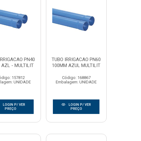
IRRIGACAO PN40
TUBO IRRIGACAO PN60
AZL - MULTILIT
100MM AZUL MULTILIT
ódigo: 157812
Código: 168867
lagem: UNIDADE
Embalagem: UNIDADE
LOGIN P/ VER
LOGIN P/ VER
PREÇO
PREÇO