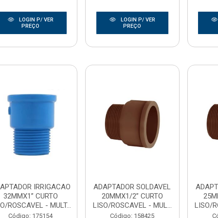
LOGIN P/ VER
LOGIN P/ VER
PREÇO
PREÇO
APTADOR IRRIGACAO
ADAPTADOR SOLDAVEL
ADAPT
32MMX1” CURTO
20MMX1/2” CURTO
25M
SO/ROSCAVEL - MULT...
LISO/ROSCAVEL - MUL...
LISO/R
Código: 175154
Código: 158425
C