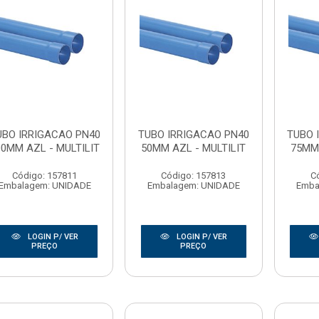
UBO IRRIGACAO PN40
TUBO IRRIGACAO PN40
TUBO 
00MM AZL - MULTILIT
50MM AZL - MULTILIT
75MM 
Código: 157811
Código: 157813
C
Embalagem: UNIDADE
Embalagem: UNIDADE
Emba
LOGIN P/ VER
LOGIN P/ VER
PREÇO
PREÇO