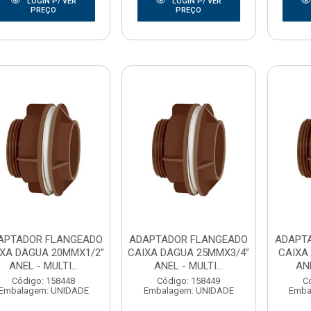
LOGIN P/ VER
LOGIN P/ VER
PREÇO
PREÇO
APTADOR FLANGEADO
ADAPTADOR FLANGEADO
ADAPT
IXA DAGUA 20MMX1/2”
CAIXA DAGUA 25MMX3/4”
CAIXA
ANEL - MULTI...
ANEL - MULTI...
ANE
Código: 158448
Código: 158449
C
Embalagem: UNIDADE
Embalagem: UNIDADE
Emba