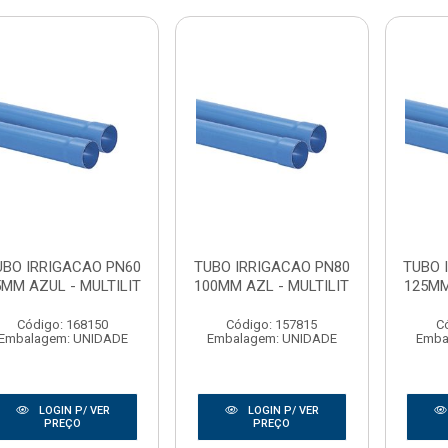
UBO IRRIGACAO PN60
TUBO IRRIGACAO PN80
TUBO 
5MM AZUL - MULTILIT
100MM AZL - MULTILIT
125MM
Código: 168150
Código: 157815
C
Embalagem: UNIDADE
Embalagem: UNIDADE
Emba
LOGIN P/ VER
LOGIN P/ VER
PREÇO
PREÇO