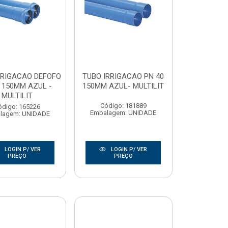
RRIGACAO DEFOFO
TUBO IRRIGACAO PN 40
 150MM AZUL -
150MM AZUL- MULTILIT
MULTILIT
Código: 181889
ódigo: 165226
Embalagem: UNIDADE
lagem: UNIDADE
LOGIN P/ VER
LOGIN P/ VER
PREÇO
PREÇO