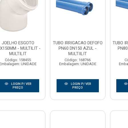
JOELHO ESGOTO
TUBO IRRIGACAO DEFOFO
TUBO I
X150MM - MULTILIT -
PN60 DN150 AZUL -
PN80
MULTILIT
MULTIILIT
Código: 158455
Código: 168766
C
Embalagem: UNIDADE
Embalagem: UNIDADE
Emba
LOGIN P/ VER
LOGIN P/ VER
PREÇO
PREÇO