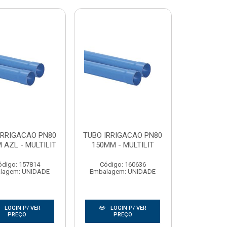
IRRIGACAO PN80
TUBO IRRIGACAO PN80
 AZL - MULTILIT
150MM - MULTILIT
ódigo: 157814
Código: 160636
lagem: UNIDADE
Embalagem: UNIDADE
LOGIN P/ VER
LOGIN P/ VER
PREÇO
PREÇO