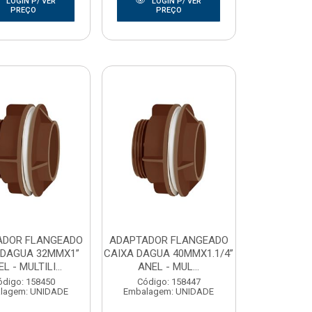
LOGIN P/ VER
LOGIN P/ VER
PREÇO
PREÇO
ADOR FLANGEADO
ADAPTADOR FLANGEADO
 DAGUA 32MMX1”
CAIXA DAGUA 40MMX1.1/4”
L - MULTILI...
ANEL - MUL...
ódigo: 158450
Código: 158447
lagem: UNIDADE
Embalagem: UNIDADE