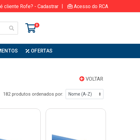
|
é cliente Rofe? - Cadastrar
Acesso do RCA
0
MENTOS
OFERTAS
VOLTAR
182 produtos ordenados por: