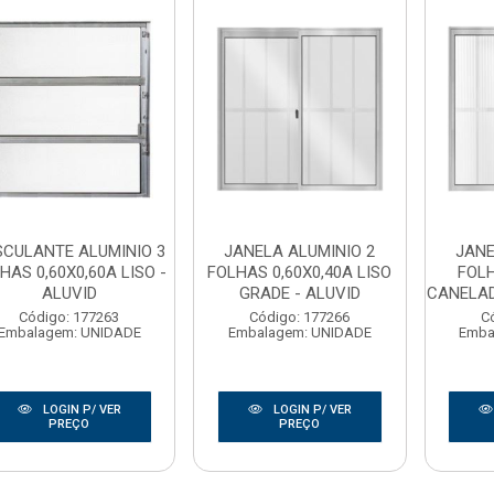
SCULANTE ALUMINIO 3
JANELA ALUMINIO 2
JANE
HAS 0,60X0,60A LISO -
FOLHAS 0,60X0,40A LISO
FOLH
ALUVID
GRADE - ALUVID
CANELAD
Código: 177263
Código: 177266
C
Embalagem: UNIDADE
Embalagem: UNIDADE
Emba
LOGIN P/ VER
LOGIN P/ VER
PREÇO
PREÇO