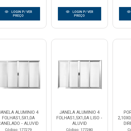
LOGIN P/ VER
LOGIN P/ VER
PREÇO
PREÇO
JANELA ALUMINIO 4
JANELA ALUMINIO 4
POR
FOLHAS1,5X1,0A
FOLHAS1,5X1,0A LISO -
2,10X
CANELADO - ALUVID
ALUVID
DIR
Código: 177279
Código: 177280
C