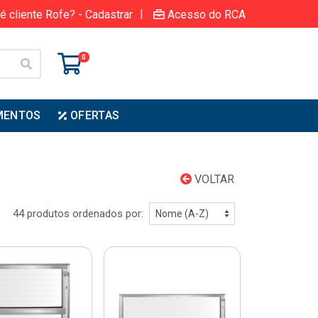
|
é cliente Rofe? - Cadastrar
Acesso do RCA
0
MENTOS
OFERTAS
VOLTAR
44 produtos ordenados por: