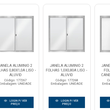
JANELA ALUMINIO 2
JANELA ALUMINIO 2
JANE
LHAS 0,80X1,0A LISO -
FOLHAS 1,0X0,80A LISO -
FOL
ALUVID
ALUVID
CANE
Código: 177267
Código: 177268
C
Embalagem: UNIDADE
Embalagem: UNIDADE
Emba
LOGIN P/ VER
LOGIN P/ VER
PREÇO
PREÇO