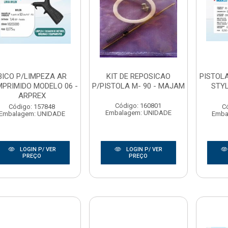
BICO P/LIMPEZA AR
KIT DE REPOSICAO
PISTOL
PRIMIDO MODELO 06 -
P/PISTOLA M- 90 - MAJAM
STYL
ARPREX
Código: 160801
Código: 157848
C
Embalagem: UNIDADE
Embalagem: UNIDADE
Emba
LOGIN P/ VER
LOGIN P/ VER
PREÇO
PREÇO