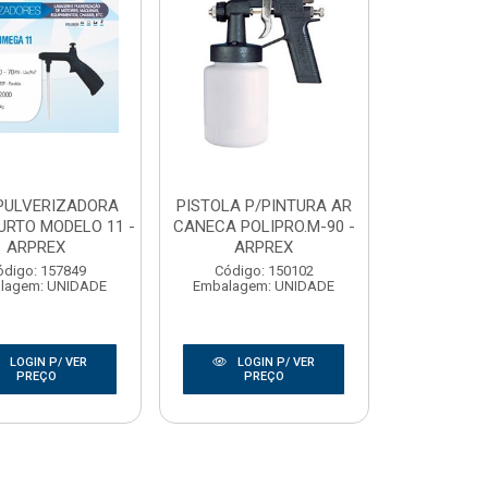
PULVERIZADORA
PISTOLA P/PINTURA AR
URTO MODELO 11 -
CANECA POLIPRO.M-90 -
ARPREX
ARPREX
ódigo: 157849
Código: 150102
lagem: UNIDADE
Embalagem: UNIDADE
LOGIN P/ VER
LOGIN P/ VER
PREÇO
PREÇO