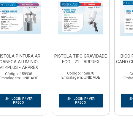
ISTOLA PINTURA AR
PISTOLA TIPO GRAVIDADE
BICO 
CANECA ALUMINIO
ECO - 21 - ARPREX
CANO C
M14PLUS - ARPREX
Código: 158870
Código: 158938
C
Embalagem: UNIDADE
Embalagem: UNIDADE
Emba
LOGIN P/ VER
LOGIN P/ VER
PREÇO
PREÇO