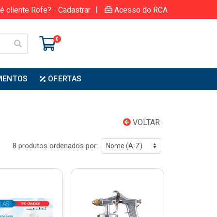
|
é cliente Rofe? - Cadastrar
Acesso do RCA
0
MENTOS
OFERTAS
VOLTAR
8 produtos ordenados por: