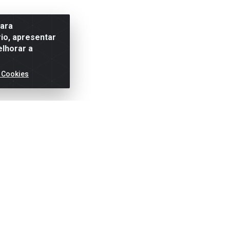
para
io, apresentar
elhorar a
 Cookies