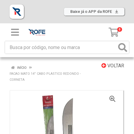
Baixe já o APP da ROFE
0
VOLTAR
INÍCIO
FACAO MATO 14” CABO PLASTICO REDONDO -
CORNETA