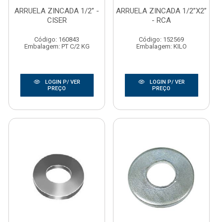
ARRUELA ZINCADA 1/2” -
ARRUELA ZINCADA 1/2”X2”
CISER
- RCA
Código: 160843
Código: 152569
Embalagem: PT C/2 KG
Embalagem: KILO
LOGIN P/ VER
LOGIN P/ VER
PREÇO
PREÇO