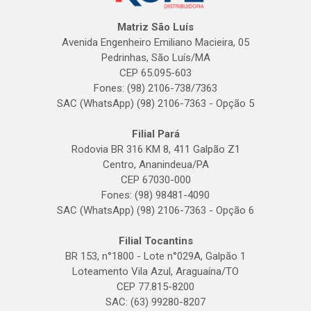
Matriz São Luís
Avenida Engenheiro Emiliano Macieira, 05
Pedrinhas, São Luís/MA
CEP 65.095-603
Fones: (98) 2106-738/7363
SAC (WhatsApp) (98) 2106-7363 - Opção 5
Filial Pará
Rodovia BR 316 KM 8, 411 Galpão Z1
Centro, Ananindeua/PA
CEP 67030-000
Fones: (98) 98481-4090
SAC (WhatsApp) (98) 2106-7363 - Opção 6
Filial Tocantins
BR 153, n°1800 - Lote n°029A, Galpão 1
Loteamento Vila Azul, Araguaína/TO
CEP 77.815-8200
SAC: (63) 99280-8207