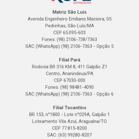
Matriz São Luís
Avenida Engenheiro Emiliano Macieira, 05
Pedrinhas, São Luís/MA
CEP 65.095-603
Fones: (98) 2106-738/7363
SAC (WhatsApp) (98) 2106-7363 - Opção 5
Filial Pará
Rodovia BR 316 KM 8, 411 Galpão Z1
Centro, Ananindeua/PA
CEP 67030-000
Fones: (98) 98481-4090
SAC (WhatsApp) (98) 2106-7363 - Opção 6
Filial Tocantins
BR 153, n°1800 - Lote n°029A, Galpão 1
Loteamento Vila Azul, Araguaína/TO
CEP 77.815-8200
SAC: (63) 99280-8207