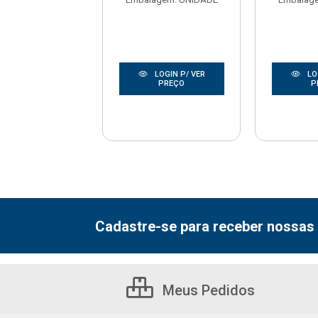
LOGIN P/ VER
LOGIN P/ VER
LO
PREÇO
PREÇO
P
Cadastre-se para receber nossas 
Meus Pedidos