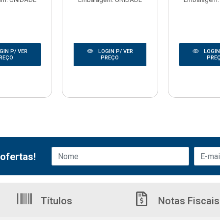
GIN P/ VER
LOGIN P/ VER
LOGIN
REÇO
PREÇO
PRE
ofertas!
Títulos
Notas Fiscais