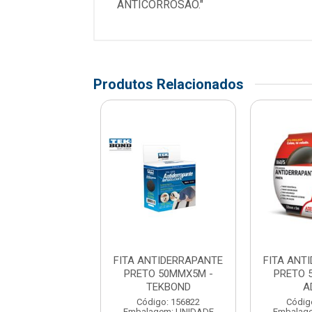
ANTICORROSAO."
Produtos Relacionados
NTIDERRAPANTE
FITA ANTIDERRAPANTE
FITA ANT
O 50MMX5M -
PRETO 50MMX5M -
PRETO 
UNIPEGA
TEKBOND
A
digo: 178714
Código: 156822
Códig
agem: UNIDADE
Embalagem: UNIDADE
Embalag