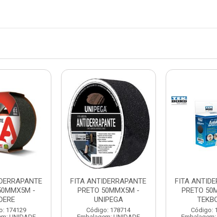
IDERRAPANTE
FITA ANTIDERRAPANTE
FITA ANTID
50MMX5M -
PRETO 50MMX5M -
PRETO 50
DERE
UNIPEGA
TEKB
o: 174129
Código: 178714
Código: 
em: UNIDADE
Embalagem: UNIDADE
Embalagem: