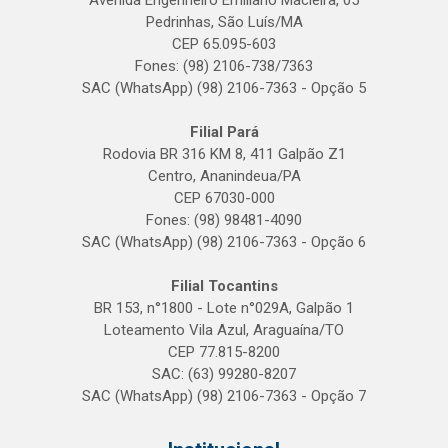
Avenida Engenheiro Emiliano Macieira, 05
Pedrinhas, São Luís/MA
CEP 65.095-603
Fones: (98) 2106-738/7363
SAC (WhatsApp) (98) 2106-7363 - Opção 5
Filial Pará
Rodovia BR 316 KM 8, 411 Galpão Z1
Centro, Ananindeua/PA
CEP 67030-000
Fones: (98) 98481-4090
SAC (WhatsApp) (98) 2106-7363 - Opção 6
Filial Tocantins
BR 153, n°1800 - Lote n°029A, Galpão 1
Loteamento Vila Azul, Araguaína/TO
CEP 77.815-8200
SAC: (63) 99280-8207
SAC (WhatsApp) (98) 2106-7363 - Opção 7