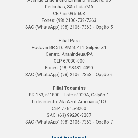
Avenida Engenheiro Emiliano Macieira, 05
Pedrinhas, São Luís/MA
CEP 65.095-603
Fones: (98) 2106-738/7363
SAC (WhatsApp) (98) 2106-7363 - Opção 5
Filial Pará
Rodovia BR 316 KM 8, 411 Galpão Z1
Centro, Ananindeua/PA
CEP 67030-000
Fones: (98) 98481-4090
SAC (WhatsApp) (98) 2106-7363 - Opção 6
Filial Tocantins
BR 153, n°1800 - Lote n°029A, Galpão 1
Loteamento Vila Azul, Araguaína/TO
CEP 77.815-8200
SAC: (63) 99280-8207
SAC (WhatsApp) (98) 2106-7363 - Opção 7