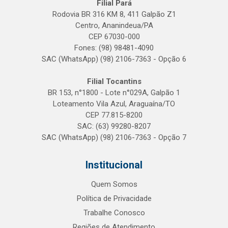
Filial Pará
Rodovia BR 316 KM 8, 411 Galpão Z1
Centro, Ananindeua/PA
CEP 67030-000
Fones: (98) 98481-4090
SAC (WhatsApp) (98) 2106-7363 - Opção 6
Filial Tocantins
BR 153, n°1800 - Lote n°029A, Galpão 1
Loteamento Vila Azul, Araguaína/TO
CEP 77.815-8200
SAC: (63) 99280-8207
SAC (WhatsApp) (98) 2106-7363 - Opção 7
Institucional
Quem Somos
Política de Privacidade
Trabalhe Conosco
Regiões de Atendimento