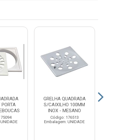
UADRADA
GRELHA QUADRADA
GRELHA QUA
 PORTA
S/CAIXILHO 100MM
S/CAIXILHO 
REBOUCAS
INOX - MESANO
PVC BRANCO K
KRONA
175094
Código: 176513
 UNIDADE
Embalagem: UNIDADE
Código: 168
Embalagem: U