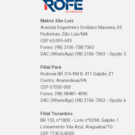
Matriz São Luís
Avenida Engenheiro Emiliano Macieira, 05
Pedrinhas, São Luís/MA
CEP 65.095-603
Fones: (98) 2106-738/7363
SAC (WhatsApp) (98) 2106-7363 - Opção 5
Filial Pará
Rodovia BR 316 KM 8, 411 Galpão Z1
Centro, Ananindeua/PA
CEP 67030-000
Fones: (98) 98481-4090
SAC (WhatsApp) (98) 2106-7363 - Opção 6
Filial Tocantins
BR 153, n°1800 - Lote n°029A, Galpão 1
Loteamento Vila Azul, Araguaína/TO
CEP 77.815-8200