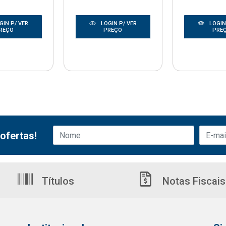
GIN P/ VER
LOGIN P/ VER
LOGIN
REÇO
PREÇO
PRE
ofertas!
Títulos
Notas Fiscais