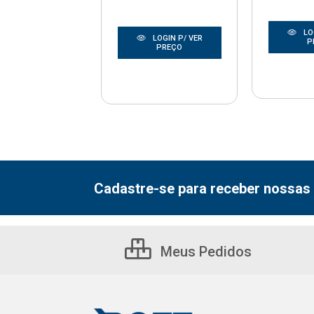
LO
LOGIN P/ VER
LOGIN P/ VER
P
PREÇO
PREÇO
Cadastre-se para receber nossas 
Meus Pedidos