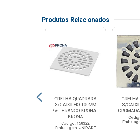
Produtos Relacionados
HA QUADRADA
GRELHA QUADRADA
GRELHA
IXILHO 150MM
S/CAIXILHO 100MM
S/CAIX
ADA KRONA -
PVC BRANCO KRONA -
CROMADA 
KRONA
KRONA
Códig
Embalag
digo: 168325
Código: 168322
agem: UNIDADE
Embalagem: UNIDADE