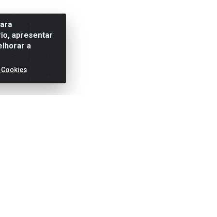
para
io, apresentar
elhorar a
 Cookies