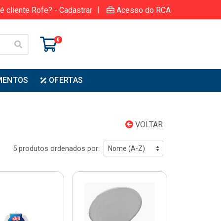
|
é cliente Rofe? - Cadastrar
Acesso do RCA
0
MENTOS
OFERTAS
VOLTAR
5 produtos ordenados por: