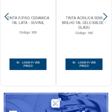
TINTA P/PISO CERAMICA
TINTA ACRILICA SEMI
18L LATA - SUVINIL
BRILHO 18L GELO BALDE -
GLASU
Código: 303
Código: 160
LOGIN P/ VER
LOGIN P/ VER
PREÇO
PREÇO