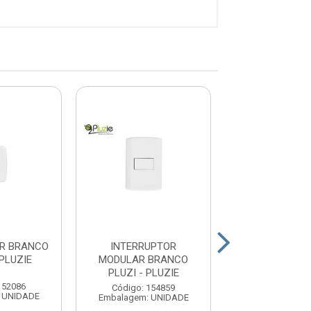
OR BRANCO
INTERRUPTOR
INTERRUP
 PLUZIE
MODULAR BRANCO
+TOMADA 10A
PLUZI - PLUZIE
LUX2 - TRAM
152086
Código: 154859
Código: 15
 UNIDADE
Embalagem: UNIDADE
Embalagem: U