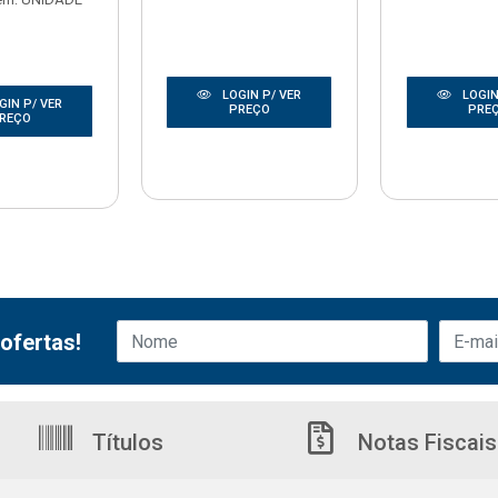
LOGIN P/ VER
LOGIN
GIN P/ VER
PREÇO
PRE
REÇO
ofertas!
Títulos
Notas Fiscais