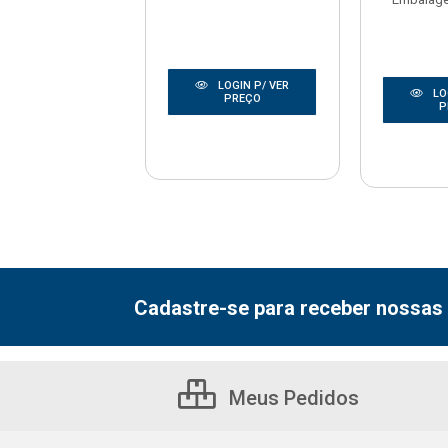
LOGIN P/ VER
LOGIN P/ VER
LO
PREÇO
PREÇO
P
Cadastre-se para receber nossas 
Meus Pedidos