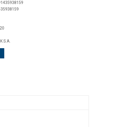
891435938159
1435938159
 20
 S.A.