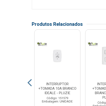
Produtos Relacionados
TERRUPTOR
INTERRUPTOR
INTE
TOMADA 10A
+TOMADA 10A BRANCO
+TOMAD
NCO ARIA -
IDEALE - PLUZIE
BRANC
AMONTINA
P
Código: 151579
Embalagem: UNIDADE
digo: 164051
Códig
agem: UNIDADE
Embalag