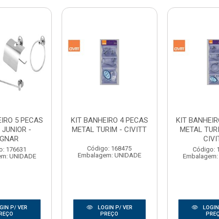
EIRO 5 PECAS
KIT BANHEIRO 4 PECAS
KIT BANHEIR
 JUNIOR -
METAL TURIM - CIVITT
METAL TURI
GNAR
CIVI
Código: 168475
o: 176631
Código: 
Embalagem: UNIDADE
em: UNIDADE
Embalagem:
GIN P/ VER
LOGIN P/ VER
LOGIN
REÇO
PREÇO
PRE