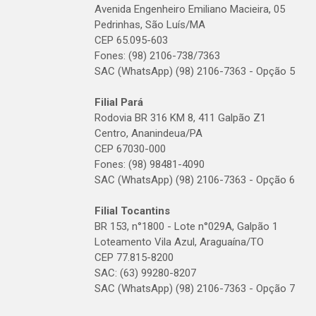
Avenida Engenheiro Emiliano Macieira, 05
Pedrinhas, São Luís/MA
CEP 65.095-603
Fones: (98) 2106-738/7363
SAC (WhatsApp) (98) 2106-7363 - Opção 5
Filial Pará
Rodovia BR 316 KM 8, 411 Galpão Z1
Centro, Ananindeua/PA
CEP 67030-000
Fones: (98) 98481-4090
SAC (WhatsApp) (98) 2106-7363 - Opção 6
Filial Tocantins
BR 153, n°1800 - Lote n°029A, Galpão 1
Loteamento Vila Azul, Araguaína/TO
CEP 77.815-8200
SAC: (63) 99280-8207
SAC (WhatsApp) (98) 2106-7363 - Opção 7