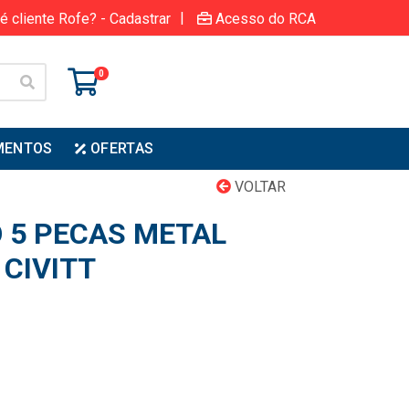
|
é cliente Rofe? - Cadastrar
Acesso do RCA
0
MENTOS
OFERTAS
VOLTAR
O 5 PECAS METAL
 CIVITT