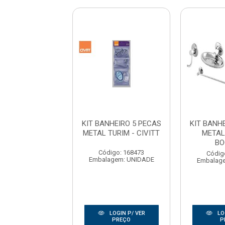
NHEIRO 4 PECAS
KIT BANHEIRO 5 PECAS
KIT BANH
 TURIM PLUS -
METAL TURIM - CIVITT
METAL
CIVITT
BO
Código: 168473
digo: 168474
Códig
Embalagem: UNIDADE
agem: UNIDADE
Embalag
LOGIN P/ VER
LOGIN P/ VER
LO
PREÇO
PREÇO
P