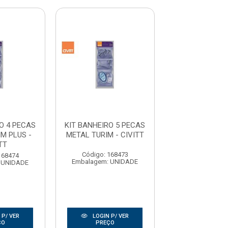
O 4 PECAS
KIT BANHEIRO 5 PECAS
KIT BANHEIRO 
M PLUS -
METAL TURIM - CIVITT
METAL JUNI
TT
BOGNA
Código: 168473
168474
Código: 176
Embalagem: UNIDADE
 UNIDADE
Embalagem: U
 P/ VER
LOGIN P/ VER
LOGIN P/
ÇO
PREÇO
PREÇO