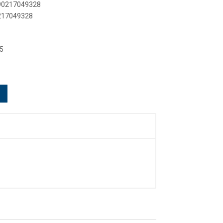
890217049328
0217049328
5