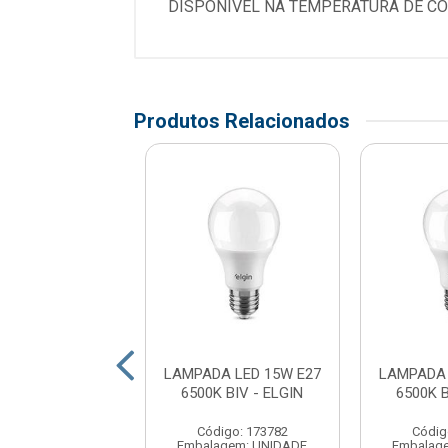
DISPONIVEL NA TEMPERATURA DE C
Produtos Relacionados
A LED 12W E27
LAMPADA LED 15W E27
LAMPADA 
0K BIVOLT -
6500K BIV - ELGIN
6500K B
BELLALUX
Código: 173782
Códig
digo: 176230
Embalagem: UNIDADE
Embalag
agem: UNIDADE