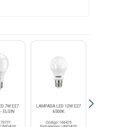
D 7W E27
LAMPADA LED 12W E27
LAMPADA LED 
- ELGIN
6500K
3000K BIV - 
173777
Código: 166475
Código: 17
 UNIDADE
Embalagem: UNIDADE
Embalagem: U