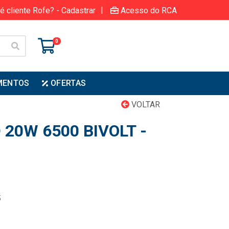
|
é cliente Rofe? - Cadastrar
Acesso do RCA
0
MENTOS
OFERTAS
VOLTAR
20W 6500 BIVOLT -
5