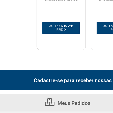
LOGIN P/ VER
LOGIN P/ VER
LO
PREÇO
PREÇO
P
Cadastre-se para receber nossas 
Meus Pedidos