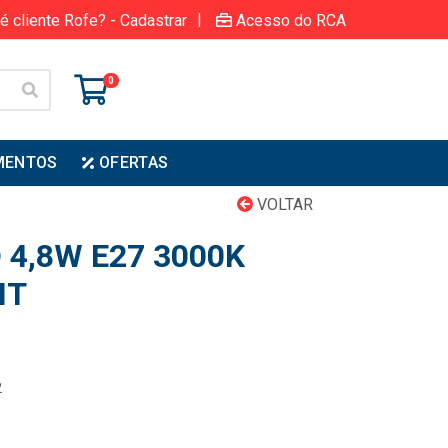
|
é cliente Rofe? - Cadastrar
Acesso do RCA
0
MENTOS
OFERTAS
VOLTAR
 4,8W E27 3000K
NT
2