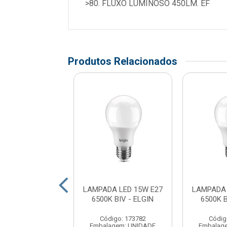
>80. FLUXO LUMINOSO 450LM. EF
Produtos Relacionados
A LED 15W E27
LAMPADA LED 15W E27
LAMPADA 
K - LEDVANCE
6500K BIV - ELGIN
6500K B
digo: 176231
Código: 173782
Códig
agem: UNIDADE
Embalagem: UNIDADE
Embalag