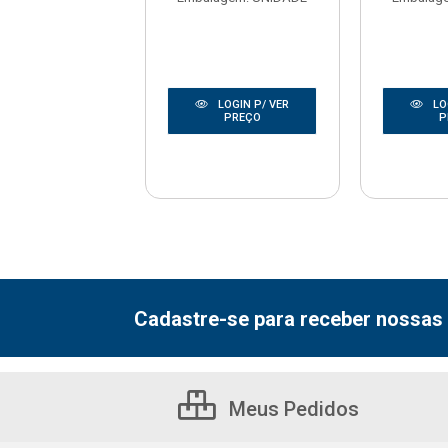
LOGIN P/ VER
LOGIN P/ VER
LO
PREÇO
PREÇO
P
Cadastre-se para receber nossas 
Meus Pedidos