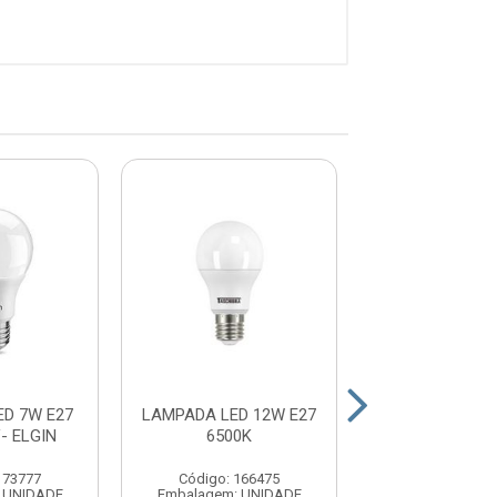
D 7W E27
LAMPADA LED 12W E27
LAMPADA LED 
- ELGIN
6500K
3000K BIV - 
173777
Código: 166475
Código: 17
 UNIDADE
Embalagem: UNIDADE
Embalagem: U