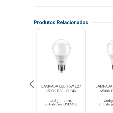
Produtos Relacionados
DA LED 7W E27
LAMPADA LED 15W E27
LAMPADA 
K- LEDVANCE
6500K BIV - ELGIN
6500K B
digo: 176226
Código: 173782
Códig
agem: UNIDADE
Embalagem: UNIDADE
Embalag