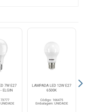
D 7W E27
LAMPADA LED 12W E27
LAMPADA LED 
- ELGIN
6500K
3000K BIV - 
173777
Código: 166475
Código: 17
 UNIDADE
Embalagem: UNIDADE
Embalagem: U