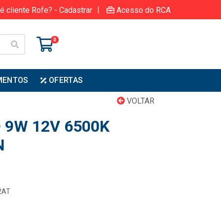
|
é cliente Rofe? - Cadastrar
Acesso do RCA
0
MENTOS
OFERTAS
VOLTAR
 9W 12V 6500K
N
12AT