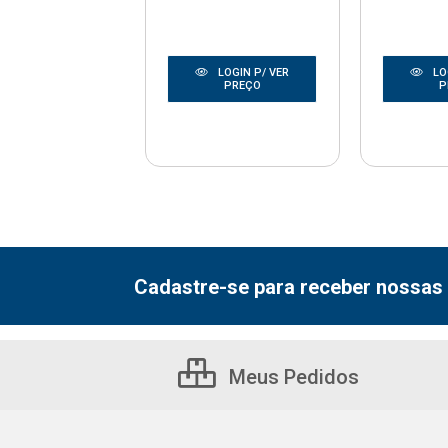
LOGIN P/ VER
LOGIN P/ VER
LO
PREÇO
PREÇO
P
Cadastre-se para receber nossas 
Meus Pedidos