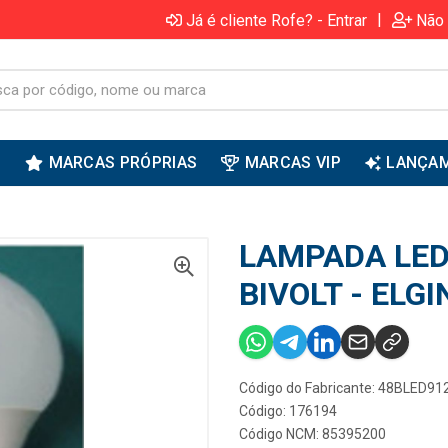
|
Já é cliente Rofe? - Entrar
Não 
S
MARCAS PRÓPRIAS
MARCAS VIP
LANÇA
LAMPADA LED
BIVOLT - ELGI
Código do Fabricante: 48BLED9
Código: 176194
Código NCM: 85395200