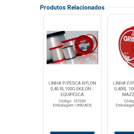
Produtos Relacionados
P/PESCA NYLON
LINHA P/PESCA NYLON
LINHA P/
L 100G GRILON -
0,40 RL100G EKILON -
0,40RL 1
ZZAFERRO
EQUIPESCA
MAZZ
digo: 157780
Código: 167203
Códig
alagem: KILO
Embalagem: UNIDADE
Embalage