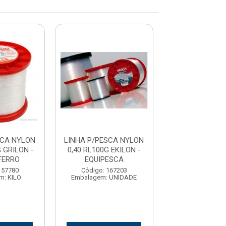
SCA NYLON
LINHA P/PESCA NYLON
LINHA P/PESC
G GRILON -
0,40 RL100G EKILON -
0,40RL 100M G
FERRO
EQUIPESCA
MAZZAFE
157780
Código: 167203
Código: 80
m: KILO
Embalagem: UNIDADE
Embalagem: CX