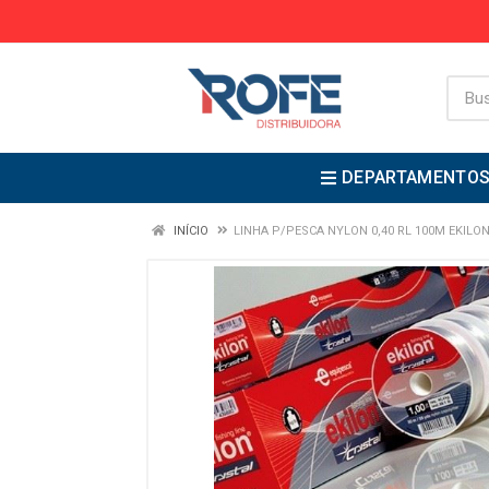
DEPARTAMENTO
INÍCIO
LINHA P/PESCA NYLON 0,40 RL 100M EKILON