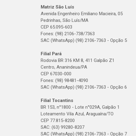
Matriz São Luís
Avenida Engenheiro Emiliano Macieira, 05
Pedrinhas, São Luís/MA
CEP 65.095-603
Fones: (98) 2106-738/7363
SAC (WhatsApp) (98) 2106-7363 - Opção 5
Filial Pará
Rodovia BR 316 KM 8, 411 Galpão Z1
Centro, Ananindeua/PA
CEP 67030-000
Fones: (98) 98481-4090
SAC (WhatsApp) (98) 2106-7363 - Opção 6
Filial Tocantins
BR 153, n°1800 - Lote n°029A, Galpão 1
Loteamento Vila Azul, Araguaína/TO
CEP 77.815-8200
SAC: (63) 99280-8207
SAC (WhatsApp) (98) 2106-7363 - Opção 7