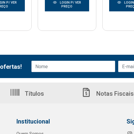
GIN P/ VER
LOGIN P/ VER
LOGIN
REÇO
PREÇO
PRE
ofertas!
Títulos
Notas Fiscais
Institucional
Si
Quem Somos