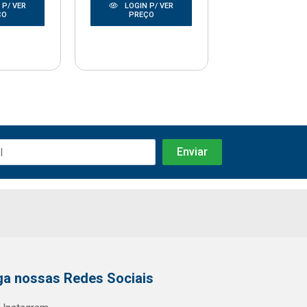
 P/ VER
LOGIN P/ VER
LOGIN P/
ÇO
PREÇO
PREÇO
ga nossas Redes Sociais