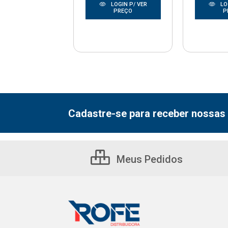
LOGIN P/ VER
LOGIN P/ VER
LO
PREÇO
PREÇO
P
Cadastre-se para receber nossas 
Meus Pedidos