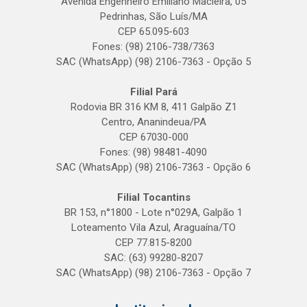
Avenida Engenheiro Emiliano Macieira, 05
Pedrinhas, São Luís/MA
CEP 65.095-603
Fones: (98) 2106-738/7363
SAC (WhatsApp) (98) 2106-7363 - Opção 5
Filial Pará
Rodovia BR 316 KM 8, 411 Galpão Z1
Centro, Ananindeua/PA
CEP 67030-000
Fones: (98) 98481-4090
SAC (WhatsApp) (98) 2106-7363 - Opção 6
Filial Tocantins
BR 153, n°1800 - Lote n°029A, Galpão 1
Loteamento Vila Azul, Araguaína/TO
CEP 77.815-8200
SAC: (63) 99280-8207
SAC (WhatsApp) (98) 2106-7363 - Opção 7